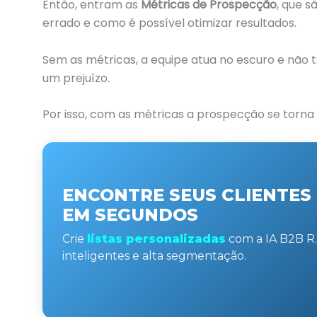
Então, entram as
Métricas de Prospecção
, que s
errado e como é possível otimizar resultados.
Sem as métricas, a equipe atua no escuro e não 
um prejuízo.
Por isso, com as métricas a prospecção se torna
ENCONTRE SEUS CLIENTES 
EM SEGUNDOS
Crie
listas personalizadas
com a IA B2B R.I.
inteligentes e alta segmentação.