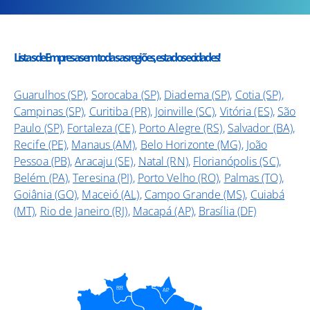
Listas de Empresas em todas as regiões, estados e cidades!
Guarulhos (SP)
,
Sorocaba (SP)
,
Diadema (SP)
,
Cotia (SP)
,
Campinas (SP)
,
Curitiba (PR)
,
Joinville (SC)
,
Vitória (ES)
,
São
Paulo (SP)
,
Fortaleza (CE)
,
Porto Alegre (RS)
,
Salvador (BA)
,
Recife (PE)
,
Manaus (AM)
,
Belo Horizonte (MG)
,
João
Pessoa (PB)
,
Aracaju (SE)
,
Natal (RN)
,
Florianópolis (SC)
,
Belém (PA)
,
Teresina (PI)
,
Porto Velho (RO)
,
Palmas (TO)
,
Goiânia (GO)
,
Maceió (AL)
,
Campo Grande (MS)
,
Cuiabá
(MT)
,
Rio de Janeiro (RJ)
,
Macapá (AP)
,
Brasília (DF)
RR
AP