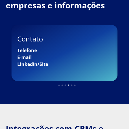
empresas e informações
Contato
L
Telefone
Ci
E-mail
Es
LinkedIn/Site
Re
Integrações com CRMs e