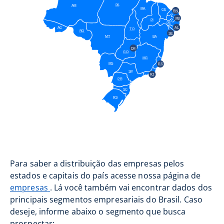
PA
AM
MA
CE
RN
PB
PI
PE
AC
AL
TO
RO
SE
MT
BA
DF
GO
MG
MS
ES
SP
RJ
PR
SC
RS
Para saber a distribuição das empresas pelos
estados e capitais do país acesse nossa página de
empresas
. Lá você também vai encontrar dados dos
principais segmentos empresariais do Brasil. Caso
deseje, informe abaixo o segmento que busca
prospectar: