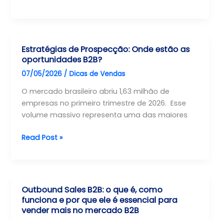
fazer
uma
Análise
Setorial
Estratégias de Prospecção: Onde estão as
focada
oportunidades B2B?
em
07/05/2026
/
Dicas de Vendas
inteligência
de
O mercado brasileiro abriu 1,63 milhão de
vendas
empresas no primeiro trimestre de 2026. Esse
volume massivo representa uma das maiores
Estratégias
Read Post »
de
Prospecção:
Onde
estão
Outbound Sales B2B: o que é, como
as
funciona e por que ele é essencial para
oportunidades
vender mais no mercado B2B
B2B?