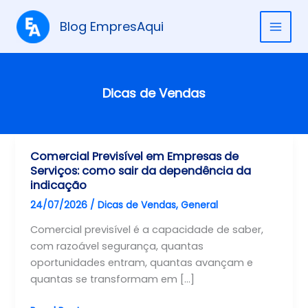
Ir
para
Blog EmpresAqui
MAI
o
conteúdo
ME
Dicas de Vendas
Comercial Previsível em Empresas de
Serviços: como sair da dependência da
indicação
24/07/2026
/
Dicas de Vendas
,
General
Comercial previsível é a capacidade de saber,
com razoável segurança, quantas
oportunidades entram, quantas avançam e
quantas se transformam em […]