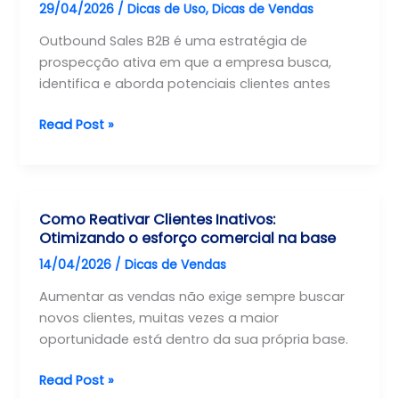
29/04/2026
/
Dicas de Uso
,
Dicas de Vendas
Outbound Sales B2B é uma estratégia de
prospecção ativa em que a empresa busca,
identifica e aborda potenciais clientes antes
Outbound
Read Post »
Sales
B2B:
o
que
Como Reativar Clientes Inativos:
é,
Otimizando o esforço comercial na base
como
14/04/2026
/
Dicas de Vendas
funciona
e
Aumentar as vendas não exige sempre buscar
por
novos clientes, muitas vezes a maior
que
oportunidade está dentro da sua própria base.
ele
Como
Read Post »
é