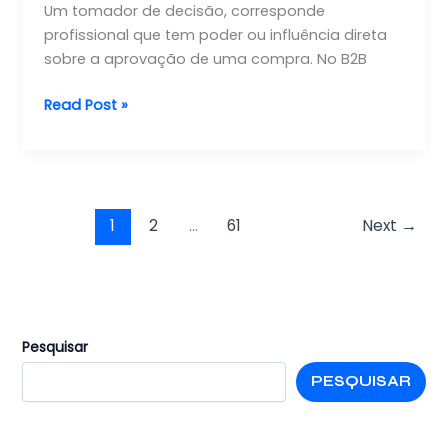
Um tomador de decisão, corresponde
profissional que tem poder ou influência direta
sobre a aprovação de uma compra. No B2B
Como
Read Post »
abordar
os
tomadores
de
decisão
1
2
…
61
Next
→
em
vendas
B2B
para
acelerar
Pesquisar
negócios
PESQUISAR