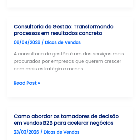
Reativar
essencial
Clientes
para
Inativos:
vender
Otimizando
mais
Consultoria de Gestão: Transformando
o
no
processos em resultados concreto
esforço
mercado
06/04/2026
/
Dicas de Vendas
comercial
B2B
na
A consultoria de gestão é um dos serviços mais
base
procurados por empresas que querem crescer
com mais estratégia e menos
Consultoria
Read Post »
de
Gestão:
Transformando
processos
Como abordar os tomadores de decisão
em
em vendas B2B para acelerar negócios
resultados
23/03/2026
/
Dicas de Vendas
concreto