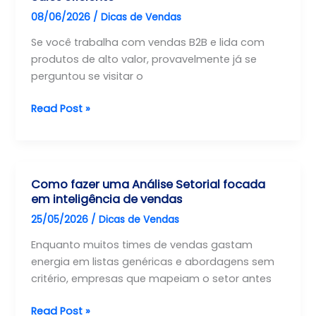
e
08/06/2026
/
Dicas de Vendas
como
as
Se você trabalha com vendas B2B e lida com
marcas
produtos de alto valor, provavelmente já se
utilizam
perguntou se visitar o
Como
Read Post »
estruturar
uma
operação
de
Como fazer uma Análise Setorial focada
Field
em inteligência de vendas
Sales
25/05/2026
/
Dicas de Vendas
eficiente
Enquanto muitos times de vendas gastam
energia em listas genéricas e abordagens sem
critério, empresas que mapeiam o setor antes
Como
Read Post »