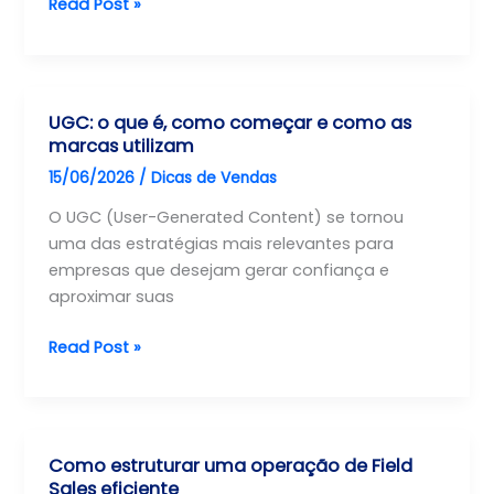
Comercial
Read Post »
Previsível
em
Empresas
de
UGC: o que é, como começar e como as
Serviços:
marcas utilizam
como
15/06/2026
/
Dicas de Vendas
sair
da
O UGC (User-Generated Content) se tornou
dependência
uma das estratégias mais relevantes para
da
empresas que desejam gerar confiança e
indicação
aproximar suas
UGC:
Read Post »
o
que
é,
como
Como estruturar uma operação de Field
começar
Sales eficiente