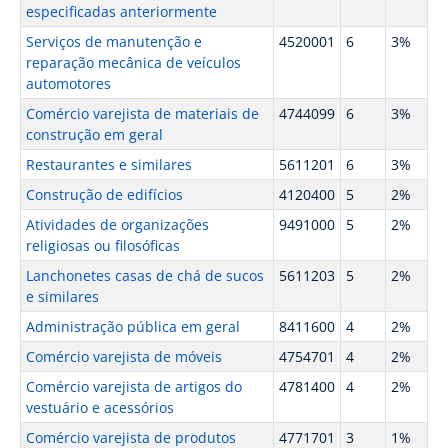
especificadas anteriormente
Serviços de manutenção e
4520001
6
3%
reparação mecânica de veículos
automotores
Comércio varejista de materiais de
4744099
6
3%
construção em geral
Restaurantes e similares
5611201
6
3%
Construção de edifícios
4120400
5
2%
Atividades de organizações
9491000
5
2%
religiosas ou filosóficas
Lanchonetes casas de chá de sucos
5611203
5
2%
e similares
Administração pública em geral
8411600
4
2%
Comércio varejista de móveis
4754701
4
2%
Comércio varejista de artigos do
4781400
4
2%
vestuário e acessórios
Comércio varejista de produtos
4771701
3
1%