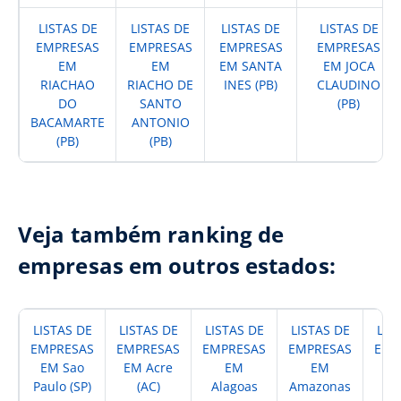
LISTAS DE
LISTAS DE
LISTAS DE
LISTAS DE
EMPRESAS
EMPRESAS
EMPRESAS
EMPRESAS
EM
EM
EM SANTA
EM JOCA
RIACHAO
RIACHO DE
INES (PB)
CLAUDINO
DO
SANTO
(PB)
BACAMARTE
ANTONIO
(PB)
(PB)
Veja também ranking de
empresas em outros estados:
LISTAS DE
LISTAS DE
LISTAS DE
LISTAS DE
LIS
EMPRESAS
EMPRESAS
EMPRESAS
EMPRESAS
EMP
EM Sao
EM Acre
EM
EM
Paulo (SP)
(AC)
Alagoas
Amazonas
A