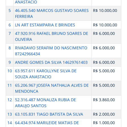
ANASTACIO
5
46.405.540 MARCOS GUSTAVO SOARES
R$ 10.000,00
FERREIRA
6
LN ART ESTAMPARIA E BRINDES
R$ 10.000,00
7
47.920.916 RAFAEL BRUNO SOARES DE
R$ 6.000,00
OLIVEIRA
8
RIVADAVIO SERAFIM DO NASCIMENTO
R$ 6.000,00
87242966434
9
ANDRE GOMES DA SILVA 14629761403
R$ 6.000,00
10
63.957.611 KAROLLYNE SILVA DE
R$ 5.000,00
SOUZA ANASTACIO
11
65.206.967 JOSEFA NATHALIA ALVES DE
R$ 5.000,00
MENDONCA
12
52.316.487 MONALIZA RUBIA DE
R$ 3.860,00
ARAUJO SANTOS
13
63.105.831 TIAGO BATISTA DA SILVA
R$ 2.000,00
14
64.434.974 MARILEIDE MATIAS DE
R$ 1.000,00