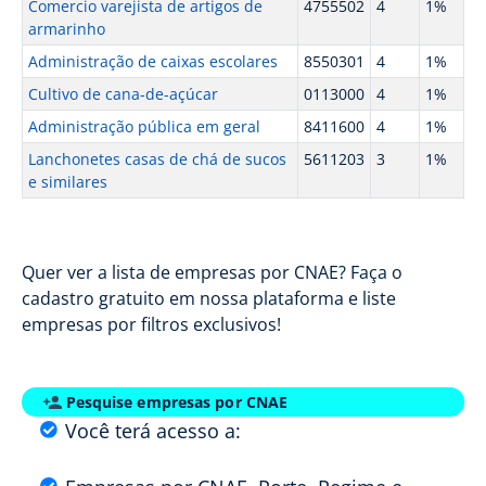
Comercio varejista de artigos de
4755502
4
1%
armarinho
Administração de caixas escolares
8550301
4
1%
Cultivo de cana-de-açúcar
0113000
4
1%
Administração pública em geral
8411600
4
1%
Lanchonetes casas de chá de sucos
5611203
3
1%
e similares
Quer ver a lista de empresas por CNAE? Faça o
cadastro gratuito em nossa plataforma e liste
empresas por filtros exclusivos!
Pesquise empresas por CNAE
Você terá acesso a: