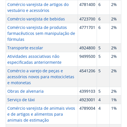
Comércio varejista de artigos do
4781400
6
2%
vestuário e acessórios
Comércio varejista de bebidas
4723700
6
2%
Comércio varejista de produtos
4771701
6
2%
farmacêuticos sem manipulação de
fórmulas
Transporte escolar
4924800
5
2%
Atividades associativas não
9499500
5
2%
especificadas anteriormente
Comércio a varejo de peças e
4541206
5
2%
acessórios novos para motocicletas
e motonetas
Obras de alvenaria
4399103
5
2%
Serviço de táxi
4923001
4
1%
Comércio varejista de animais vivos
4789004
4
1%
e de artigos e alimentos para
animais de estimação