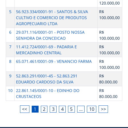
120.000,00
5
56.923.334/0001-91 - SANTOS & SILVA
R$
CULTIVO E COMERCIO DE PRODUTOS
100.000,00
AGROPECUARIO LTDA
6
29.071.116/0001-01 - POSTO NOSSA
R$
SENHORA DA CONCEICAO
100.000,00
7
11.412.724/0001-69 - PADARIA E
R$
MERCADINHO CENTRAL
100.000,00
8
65.071.461/0001-09 - VENANCIO FARMA
R$
100.000,00
9
52.863.291/0001-45 - 52.863.291
R$
EDUARDO CARDOSO DA SILVA
80.000,00
10
22.861.145/0001-10 - EDINHO DO
R$
CRUSTACEOS
80.000,00
<<
1
2
3
4
5
…
10
>>