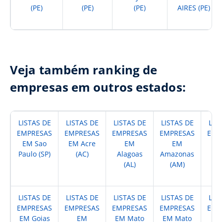
(PE)
(PE)
(PE)
AIRES (PE)
Veja também ranking de
empresas em outros estados:
LISTAS DE
LISTAS DE
LISTAS DE
LISTAS DE
LIS
EMPRESAS
EMPRESAS
EMPRESAS
EMPRESAS
EMP
EM Sao
EM Acre
EM
EM
Paulo (SP)
(AC)
Alagoas
Amazonas
A
(AL)
(AM)
(
LISTAS DE
LISTAS DE
LISTAS DE
LISTAS DE
LIS
EMPRESAS
EMPRESAS
EMPRESAS
EMPRESAS
EMP
EM Goias
EM
EM Mato
EM Mato
EM