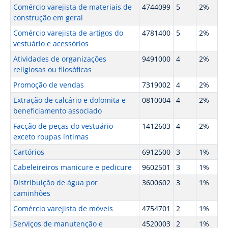
Comércio varejista de materiais de
4744099
5
2%
construção em geral
Comércio varejista de artigos do
4781400
5
2%
vestuário e acessórios
Atividades de organizações
9491000
4
2%
religiosas ou filosóficas
Promoção de vendas
7319002
4
2%
Extração de calcário e dolomita e
0810004
4
2%
beneficiamento associado
Facção de peças do vestuário
1412603
4
2%
exceto roupas íntimas
Cartórios
6912500
3
1%
Cabeleireiros manicure e pedicure
9602501
3
1%
Distribuição de água por
3600602
3
1%
caminhões
Comércio varejista de móveis
4754701
2
1%
Serviços de manutenção e
4520003
2
1%