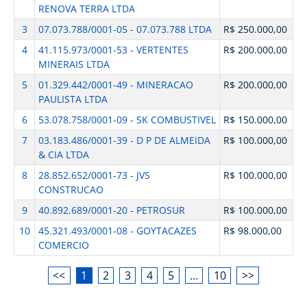
RENOVA TERRA LTDA
3
07.073.788/0001-05 - 07.073.788 LTDA
R$ 250.000,00
4
41.115.973/0001-53 - VERTENTES
R$ 200.000,00
MINERAIS LTDA
5
01.329.442/0001-49 - MINERACAO
R$ 200.000,00
PAULISTA LTDA
6
53.078.758/0001-09 - SK COMBUSTIVEL
R$ 150.000,00
7
03.183.486/0001-39 - D P DE ALMEIDA
R$ 100.000,00
& CIA LTDA
8
28.852.652/0001-73 - JVS
R$ 100.000,00
CONSTRUCAO
9
40.892.689/0001-20 - PETROSUR
R$ 100.000,00
10
45.321.493/0001-08 - GOYTACAZES
R$ 98.000,00
COMERCIO
<<
1
2
3
4
5
…
10
>>