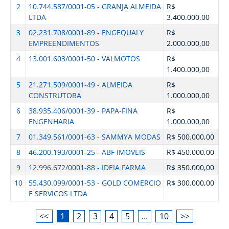
2
10.744.587/0001-05 - GRANJA ALMEIDA
R$
LTDA
3.400.000,00
3
02.231.708/0001-89 - ENGEQUALY
R$
EMPREENDIMENTOS
2.000.000,00
4
13.001.603/0001-50 - VALMOTOS
R$
1.400.000,00
5
21.271.509/0001-49 - ALMEIDA
R$
CONSTRUTORA
1.000.000,00
6
38.935.406/0001-39 - PAPA-FINA
R$
ENGENHARIA
1.000.000,00
7
01.349.561/0001-63 - SAMMYA MODAS
R$ 500.000,00
8
46.200.193/0001-25 - ABF IMOVEIS
R$ 450.000,00
9
12.996.672/0001-88 - IDEIA FARMA
R$ 350.000,00
10
55.430.099/0001-53 - GOLD COMERCIO
R$ 300.000,00
E SERVICOS LTDA
<<
1
2
3
4
5
…
10
>>