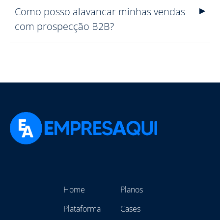
Como posso alavancar minhas vendas
com prospecção B2B?
Home
Planos
Plataforma
Cases