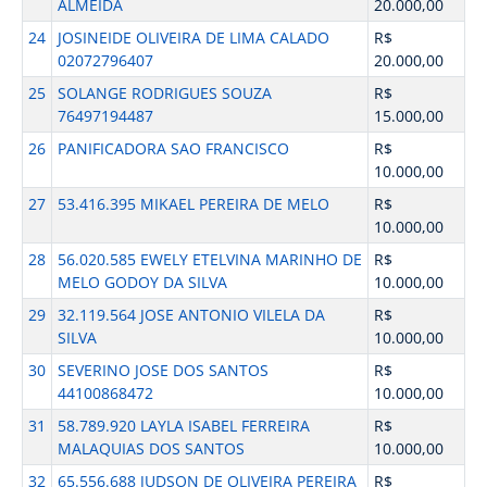
ALMEIDA
20.000,00
24
JOSINEIDE OLIVEIRA DE LIMA CALADO
R$
02072796407
20.000,00
25
SOLANGE RODRIGUES SOUZA
R$
76497194487
15.000,00
26
PANIFICADORA SAO FRANCISCO
R$
10.000,00
27
53.416.395 MIKAEL PEREIRA DE MELO
R$
10.000,00
28
56.020.585 EWELY ETELVINA MARINHO DE
R$
MELO GODOY DA SILVA
10.000,00
29
32.119.564 JOSE ANTONIO VILELA DA
R$
SILVA
10.000,00
30
SEVERINO JOSE DOS SANTOS
R$
44100868472
10.000,00
31
58.789.920 LAYLA ISABEL FERREIRA
R$
MALAQUIAS DOS SANTOS
10.000,00
32
65.556.688 JUDSON DE OLIVEIRA PEREIRA
R$