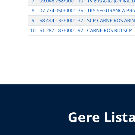
7
09.045.758/0001-10 - TV E RADIO JORNA
8
07.774.050/0001-75 - TKS SEGURANCA PR
9
58.444.133/0001-37 - SCP CARNEIROS ARI
10
51.287.187/0001-97 - CARNEIROS RIO SCP
Gere List