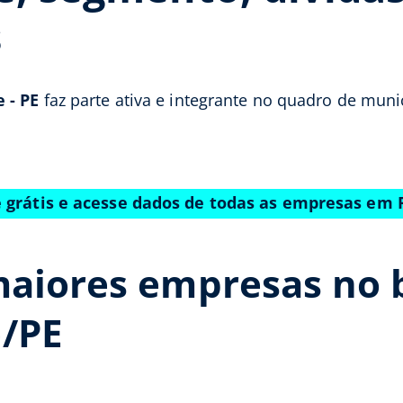
s
e - PE
faz parte ativa e integrante no quadro de muni
 grátis e acesse dados de todas as empresas em 
maiores empresas no 
/PE