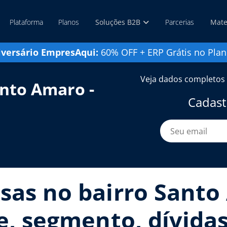
Plataforma
Planos
Soluções B2B
Parcerias
Mate
iversário EmpresAqui:
60% OFF + ERP Grátis no Plan
Veja dados completos 
nto Amaro -
Cadast
sas no bairro Santo 
te, segmento, dívidas