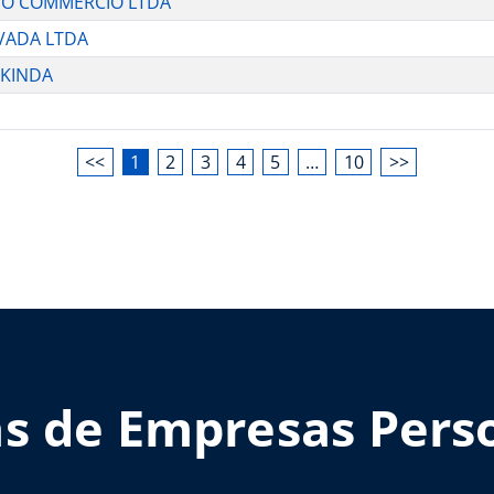
L DO COMMERCIO LTDA
IVADA LTDA
NKINDA
<<
1
2
3
4
5
…
10
>>
as de Empresas Pers