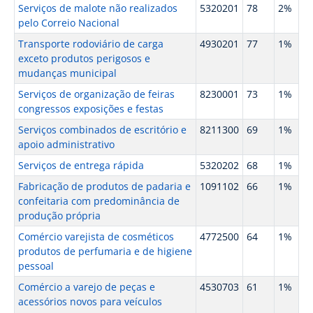
Serviços de malote não realizados
5320201
78
2%
pelo Correio Nacional
Transporte rodoviário de carga
4930201
77
1%
exceto produtos perigosos e
mudanças municipal
Serviços de organização de feiras
8230001
73
1%
congressos exposições e festas
Serviços combinados de escritório e
8211300
69
1%
apoio administrativo
Serviços de entrega rápida
5320202
68
1%
Fabricação de produtos de padaria e
1091102
66
1%
confeitaria com predominância de
produção própria
Comércio varejista de cosméticos
4772500
64
1%
produtos de perfumaria e de higiene
pessoal
Comércio a varejo de peças e
4530703
61
1%
acessórios novos para veículos