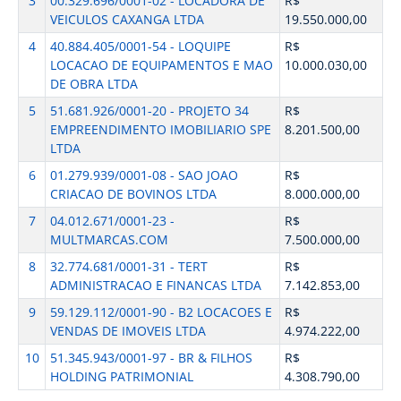
3
00.329.696/0001-02 - LOCADORA DE
R$
VEICULOS CAXANGA LTDA
19.550.000,00
4
40.884.405/0001-54 - LOQUIPE
R$
LOCACAO DE EQUIPAMENTOS E MAO
10.000.030,00
DE OBRA LTDA
5
51.681.926/0001-20 - PROJETO 34
R$
EMPREENDIMENTO IMOBILIARIO SPE
8.201.500,00
LTDA
6
01.279.939/0001-08 - SAO JOAO
R$
CRIACAO DE BOVINOS LTDA
8.000.000,00
7
04.012.671/0001-23 -
R$
MULTMARCAS.COM
7.500.000,00
8
32.774.681/0001-31 - TERT
R$
ADMINISTRACAO E FINANCAS LTDA
7.142.853,00
9
59.129.112/0001-90 - B2 LOCACOES E
R$
VENDAS DE IMOVEIS LTDA
4.974.222,00
10
51.345.943/0001-97 - BR & FILHOS
R$
HOLDING PATRIMONIAL
4.308.790,00