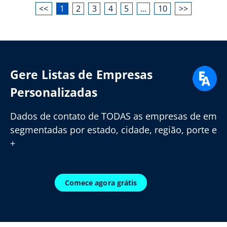
<<
1
2
3
4
5
…
10
>>
Gere Listas de Empresas
Personalizadas
Dados de contato de TODAS as empresas de em
segmentadas por estado, cidade, região, porte e
+
Comece agora grátis