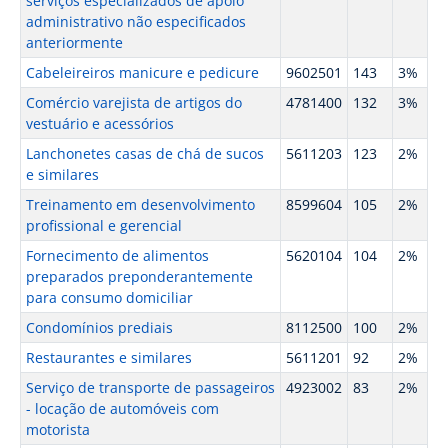
serviços especializados de apoio
administrativo não especificados
anteriormente
Cabeleireiros manicure e pedicure
9602501
143
3%
Comércio varejista de artigos do
4781400
132
3%
vestuário e acessórios
Lanchonetes casas de chá de sucos
5611203
123
2%
e similares
Treinamento em desenvolvimento
8599604
105
2%
profissional e gerencial
Fornecimento de alimentos
5620104
104
2%
preparados preponderantemente
para consumo domiciliar
Condomínios prediais
8112500
100
2%
Restaurantes e similares
5611201
92
2%
Serviço de transporte de passageiros
4923002
83
2%
- locação de automóveis com
motorista