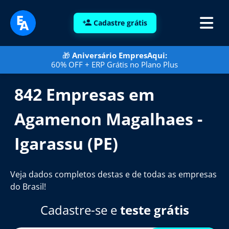
Cadastre grátis
🎁
Aniversário EmpresAqui:
60% OFF + ERP Grátis no Plano Plus
842 Empresas em
Agamenon Magalhaes -
Igarassu (PE)
Veja dados completos destas e de todas as empresas
do Brasil!
Cadastre-se e
teste grátis