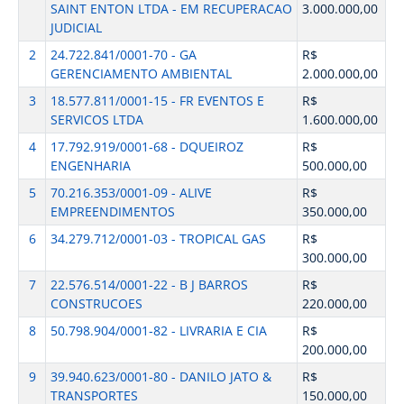
SAINT ENTON LTDA - EM RECUPERACAO
3.000.000,00
JUDICIAL
2
24.722.841/0001-70 - GA
R$
GERENCIAMENTO AMBIENTAL
2.000.000,00
3
18.577.811/0001-15 - FR EVENTOS E
R$
SERVICOS LTDA
1.600.000,00
4
17.792.919/0001-68 - DQUEIROZ
R$
ENGENHARIA
500.000,00
5
70.216.353/0001-09 - ALIVE
R$
EMPREENDIMENTOS
350.000,00
6
34.279.712/0001-03 - TROPICAL GAS
R$
300.000,00
7
22.576.514/0001-22 - B J BARROS
R$
CONSTRUCOES
220.000,00
8
50.798.904/0001-82 - LIVRARIA E CIA
R$
200.000,00
9
39.940.623/0001-80 - DANILO JATO &
R$
TRANSPORTES
150.000,00