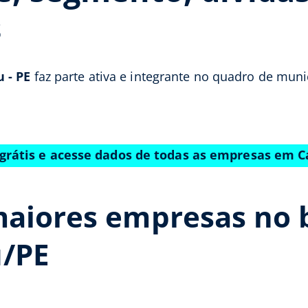
s
 - PE
faz parte ativa e integrante no quadro de muni
grátis e acesse dados de todas as empresas em 
maiores empresas no 
u/PE