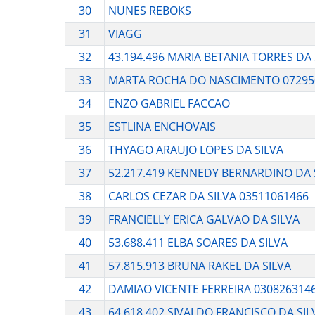
30
NUNES REBOKS
31
VIAGG
32
43.194.496 MARIA BETANIA TORRES DA 
33
MARTA ROCHA DO NASCIMENTO 07295
34
ENZO GABRIEL FACCAO
35
ESTLINA ENCHOVAIS
36
THYAGO ARAUJO LOPES DA SILVA
37
52.217.419 KENNEDY BERNARDINO DA 
38
CARLOS CEZAR DA SILVA 03511061466
39
FRANCIELLY ERICA GALVAO DA SILVA
40
53.688.411 ELBA SOARES DA SILVA
41
57.815.913 BRUNA RAKEL DA SILVA
42
DAMIAO VICENTE FERREIRA 030826314
43
64.618.402 SIVALDO FRANCISCO DA SIL