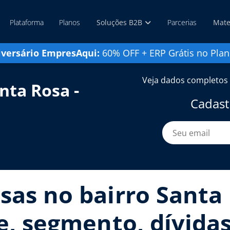
Plataforma
Planos
Soluções B2B
Parcerias
Mate
iversário EmpresAqui:
60% OFF + ERP Grátis no Plan
Veja dados completos 
nta Rosa -
Cadast
sas no bairro Santa 
te, segmento, dívidas