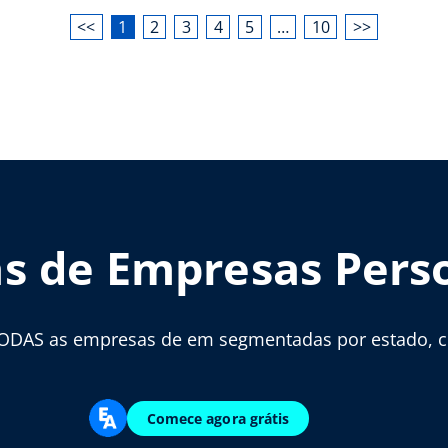
<<
1
2
3
4
5
…
10
>>
as de Empresas Pers
ODAS as empresas de em segmentadas por estado, cid
Comece agora grátis