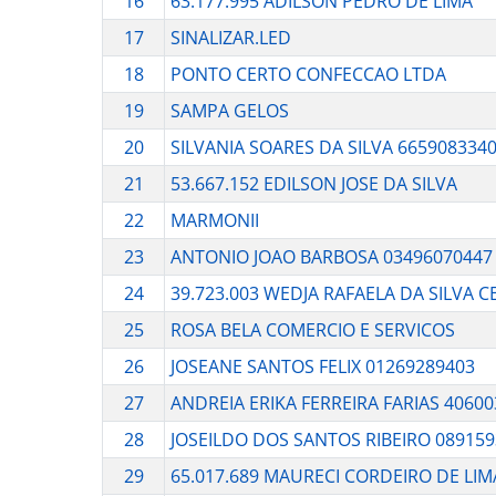
16
63.177.995 ADILSON PEDRO DE LIMA
17
SINALIZAR.LED
18
PONTO CERTO CONFECCAO LTDA
19
SAMPA GELOS
20
SILVANIA SOARES DA SILVA 665908334
21
53.667.152 EDILSON JOSE DA SILVA
22
MARMONII
23
ANTONIO JOAO BARBOSA 03496070447
24
39.723.003 WEDJA RAFAELA DA SILVA 
25
ROSA BELA COMERCIO E SERVICOS
26
JOSEANE SANTOS FELIX 01269289403
27
ANDREIA ERIKA FERREIRA FARIAS 4060
28
JOSEILDO DOS SANTOS RIBEIRO 08915
29
65.017.689 MAURECI CORDEIRO DE LIM