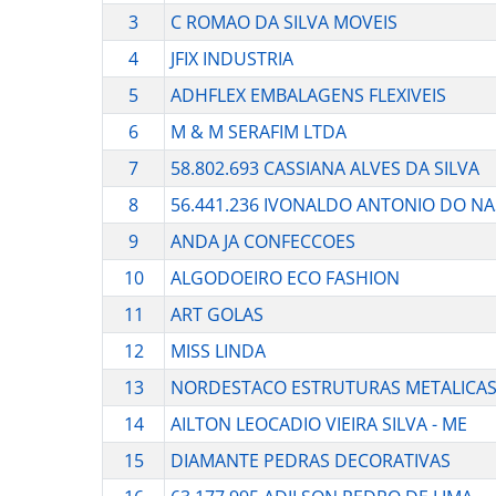
3
C ROMAO DA SILVA MOVEIS
4
JFIX INDUSTRIA
5
ADHFLEX EMBALAGENS FLEXIVEIS
6
M & M SERAFIM LTDA
7
58.802.693 CASSIANA ALVES DA SILVA
8
56.441.236 IVONALDO ANTONIO DO NA
9
ANDA JA CONFECCOES
10
ALGODOEIRO ECO FASHION
11
ART GOLAS
12
MISS LINDA
13
NORDESTACO ESTRUTURAS METALICA
14
AILTON LEOCADIO VIEIRA SILVA - ME
15
DIAMANTE PEDRAS DECORATIVAS