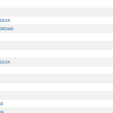
SILVA
085440
SILVA
60
VA