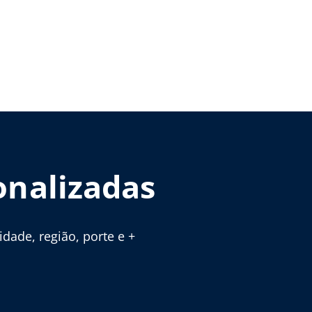
onalizadas
ade, região, porte e +