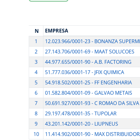
EMPRESA
N
1
12.023.966/0001-23 - BONANZA SUPER
2
27.143.706/0001-69 - MAAT SOLUCOES
3
44.977.655/0001-90 - A.B. FACTORING
4
51.777.036/0001-17 - JFIX QUIMICA
5
54.918.502/0001-25 - FF ENGENHARIA
6
01.582.804/0001-09 - GALVAO METAIS
7
50.691.927/0001-93 - C ROMAO DA SILV
8
29.197.478/0001-35 - TUPOLAR
9
43.201.142/0001-20 - LIUPNEUS
10
11.414.902/0001-90 - MAX DISTRIBUIDO