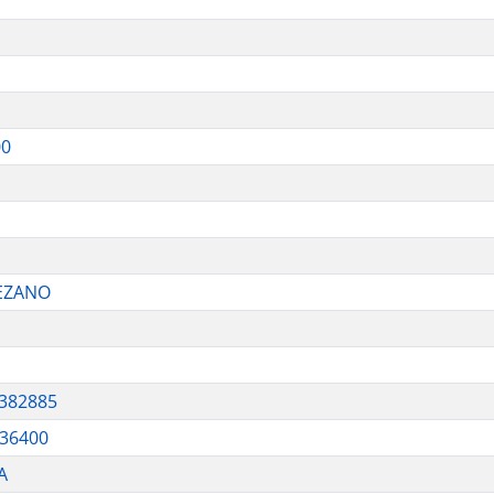
00
CEZANO
0382885
936400
A