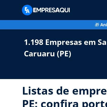
🎁
An
1.198 Empresas em Sa
Caruaru (PE)
Listas de empre
PE: confira por