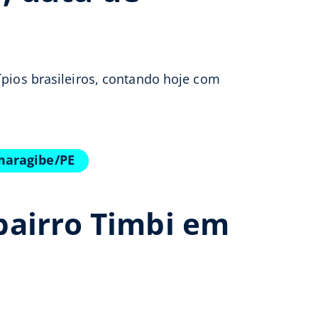
ípios brasileiros, contando hoje com
maragibe/PE
bairro Timbi em