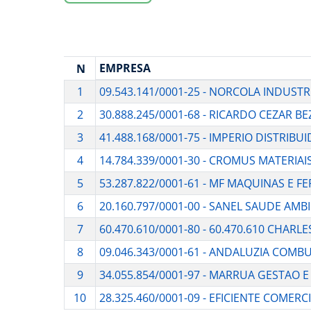
EMPRESA
N
1
09.543.141/0001-25 - NORCOLA INDUSTR
2
30.888.245/0001-68 - RICARDO CEZAR B
3
41.488.168/0001-75 - IMPERIO DISTRIBU
4
14.784.339/0001-30 - CROMUS MATERIA
5
53.287.822/0001-61 - MF MAQUINAS E 
6
20.160.797/0001-00 - SANEL SAUDE AMB
7
60.470.610/0001-80 - 60.470.610 CHARL
8
09.046.343/0001-61 - ANDALUZIA COMBU
9
34.055.854/0001-97 - MARRUA GESTAO 
10
28.325.460/0001-09 - EFICIENTE COMERC