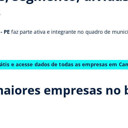
s
- PE
faz parte ativa e integrante no quadro de munic
rátis e acesse dados de todas as empresas em Ca
maiores empresas no 