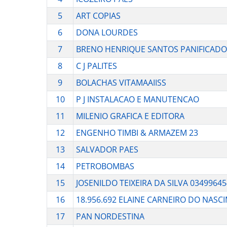
5
ART COPIAS
6
DONA LOURDES
7
BRENO HENRIQUE SANTOS PANIFICAD
8
C J PALITES
9
BOLACHAS VITAMAAIISS
10
P J INSTALACAO E MANUTENCAO
11
MILENIO GRAFICA E EDITORA
12
ENGENHO TIMBI & ARMAZEM 23
13
SALVADOR PAES
14
PETROBOMBAS
15
JOSENILDO TEIXEIRA DA SILVA 0349964
16
18.956.692 ELAINE CARNEIRO DO NASC
17
PAN NORDESTINA