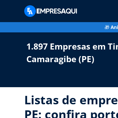
🎁
An
1.897 Empresas em Ti
Camaragibe (PE)
Listas de empre
PE: confira por