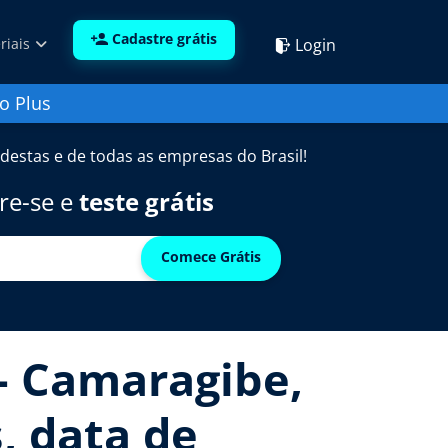
Cadastre grátis
Login
riais
o Plus
destas e de todas as empresas do Brasil!
re-se e
teste grátis
Comece Grátis
 - Camaragibe,
, data de