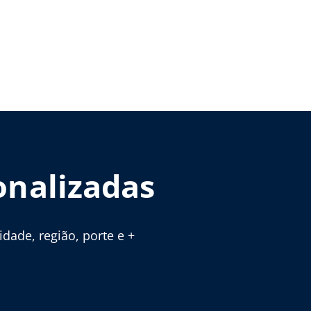
onalizadas
ade, região, porte e +