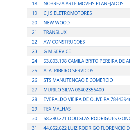
18
NOBREZA ARTE MOVEIS PLANEJADOS
19
C J S ELETROMOTORES
20
NEW WOOD
21
TRANSLUX
22
AW CONSTRUCOES
23
G M SERVICE
24
53.603.198 CAMILA BRITO PEREIRA DE 
25
A. A. RIBEIRO SERVICOS
26
STS MANUTENCAO E COMERCIO
27
MURILO SILVA 08402356400
28
EVERALDO VIEIRA DE OLIVEIRA 7844394
29
TEX MALHAS
30
58.280.221 DOUGLAS RODRIGUES GON
31
44.652.622 LUIZ RODRIGO FLORENCIO 