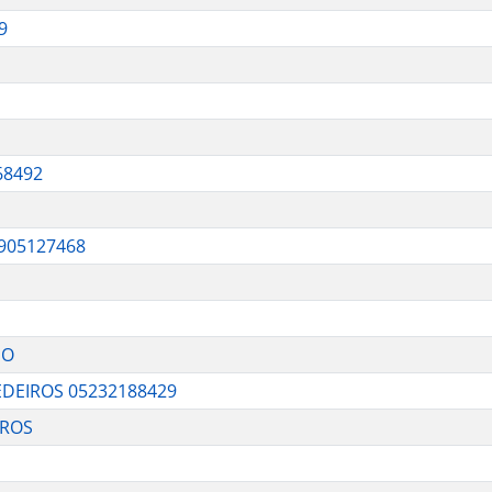
9
68492
905127468
JO
DEIROS 05232188429
IROS