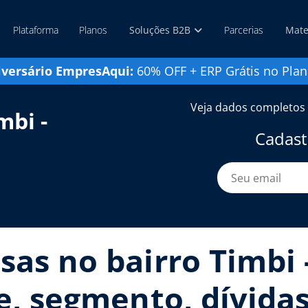
Plataforma
Planos
Soluções B2B
Parcerias
Mate
iversário EmpresAqui:
60% OFF + ERP Grátis no Plan
Veja dados completos 
mbi -
Cadast
sas no bairro Timbi
te, segmento, dívidas