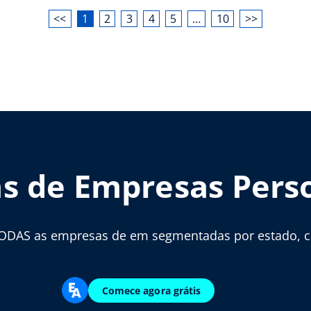
<<
1
2
3
4
5
…
10
>>
as de Empresas Pers
ODAS as empresas de em segmentadas por estado, cid
Comece agora grátis