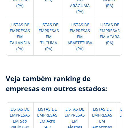
(PA)
ARAGUAIA
(PA)
(PA)
LISTAS DE
LISTAS DE
LISTAS DE
LISTAS DE
EMPRESAS
EMPRESAS
EMPRESAS
EMPRESAS
EM
EM
EM
EM ACARA
TAILANDIA
TUCUMA
ABAETETUBA
(PA)
(PA)
(PA)
(PA)
Veja também ranking de
empresas em outros estados:
LISTAS DE
LISTAS DE
LISTAS DE
LISTAS DE
LIS
EMPRESAS
EMPRESAS
EMPRESAS
EMPRESAS
EMP
EM Sao
EM Acre
EM
EM
Paulo (SP)
(AC)
Alagoas
Amazonas
A