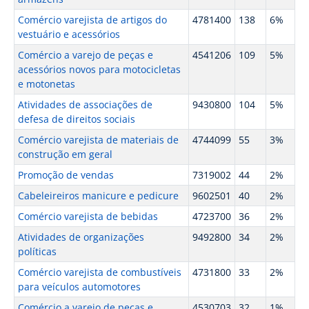
Comércio varejista de artigos do
4781400
138
6%
vestuário e acessórios
Comércio a varejo de peças e
4541206
109
5%
acessórios novos para motocicletas
e motonetas
Atividades de associações de
9430800
104
5%
defesa de direitos sociais
Comércio varejista de materiais de
4744099
55
3%
construção em geral
Promoção de vendas
7319002
44
2%
Cabeleireiros manicure e pedicure
9602501
40
2%
Comércio varejista de bebidas
4723700
36
2%
Atividades de organizações
9492800
34
2%
políticas
Comércio varejista de combustíveis
4731800
33
2%
para veículos automotores
Comércio a varejo de peças e
4530703
32
1%