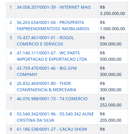
1
34.058.207/0001-39 - INTERNET MAIS
R$
3.200.000,00
2
56.203.634/0001-04 - PROSPERITA
R$
EMPREENDIMENTOSS IMOBILIARIOS
1.000.000,00
3
15.437.461/0001-01 - ROGOL
R$
COMERCIO E SERVICOS
500.000,00
4
47.140.111/0001-67 - WC PARTS
R$
IMPORTACAO E EXPORTACAO LTDA
500.000,00
5
43.759.470/0001-46 - BIG GYM
R$
COMPANY
300.000,00
6
26.832.469/0001-80 - THOR
R$
CONVENIENCIA & MERCEARIA
300.000,00
7
46.076.988/0001-73 - T4 COMERCIO
R$
252.000,00
8
55.540.342/0001-96 - 55.540.342 ALINE
R$
CRISTINA DA SILVA
205.000,00
9
61.186.538/0001-27 - CACAU SHOW
R$