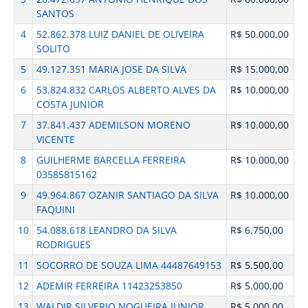
SANTOS
4
52.862.378 LUIZ DANIEL DE OLIVEIRA
R$ 50.000,00
SOLITO
5
49.127.351 MARIA JOSE DA SILVA
R$ 15.000,00
6
53.824.832 CARLOS ALBERTO ALVES DA
R$ 10.000,00
COSTA JUNIOR
7
37.841.437 ADEMILSON MORENO
R$ 10.000,00
VICENTE
8
GUILHERME BARCELLA FERREIRA
R$ 10.000,00
03585815162
9
49.964.867 OZANIR SANTIAGO DA SILVA
R$ 10.000,00
FAQUINI
10
54.088.618 LEANDRO DA SILVA
R$ 6.750,00
RODRIGUES
11
SOCORRO DE SOUZA LIMA 44487649153
R$ 5.500,00
12
ADEMIR FERREIRA 11423253850
R$ 5.000,00
13
WALDIR SILVERIO NOGUEIRA JUNIOR
R$ 5.000,00