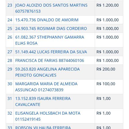
23
JOAO ALOIZIO DOS SANTOS MARTINS
R$ 1.200,00
60757876153
24
15.470.736 DIVALDO DE AMORIM
R$ 1.000,00
25
24.903.745 ROSIMAR DIAS CORDEIRO
R$ 1.000,00
26
61.082.367 STHEPHANNY GAMARRA
R$ 1.000,00
ELIAS ROSA
27
51.149.442 LUCAS FERREIRA DA SILVA
R$ 1.000,00
28
FRANCISCA DE FARIAS 88744060106
R$ 1.000,00
29
59.263.820 ANGELINA APARECIDA
R$ 200,00
PEIXOTO GONCALVES
30
MARGARIDA MARIA DE ALMEIDA
R$ 100,00
ASSUNCAO 01274073839
31
13.152.839 ISAURA FERREIRA
R$ 1,00
CAVALCANTE
32
ELISANGELA HOLSBACH DA MOTA
R$ 1,00
01152419145
33
ROBSON VILHALBA FERREIRA
R$ 1,00