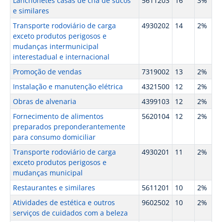
Lanchonetes casas de chá de sucos
5611203
16
3%
e similares
Transporte rodoviário de carga
4930202
14
2%
exceto produtos perigosos e
mudanças intermunicipal
interestadual e internacional
Promoção de vendas
7319002
13
2%
Instalação e manutenção elétrica
4321500
12
2%
Obras de alvenaria
4399103
12
2%
Fornecimento de alimentos
5620104
12
2%
preparados preponderantemente
para consumo domiciliar
Transporte rodoviário de carga
4930201
11
2%
exceto produtos perigosos e
mudanças municipal
Restaurantes e similares
5611201
10
2%
Atividades de estética e outros
9602502
10
2%
serviços de cuidados com a beleza