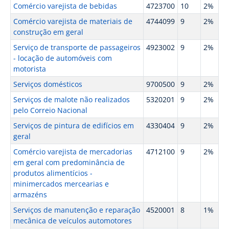
Comércio varejista de bebidas
4723700
10
2%
Comércio varejista de materiais de
4744099
9
2%
construção em geral
Serviço de transporte de passageiros
4923002
9
2%
- locação de automóveis com
motorista
Serviços domésticos
9700500
9
2%
Serviços de malote não realizados
5320201
9
2%
pelo Correio Nacional
Serviços de pintura de edifícios em
4330404
9
2%
geral
Comércio varejista de mercadorias
4712100
9
2%
em geral com predominância de
produtos alimentícios -
minimercados mercearias e
armazéns
Serviços de manutenção e reparação
4520001
8
1%
mecânica de veículos automotores