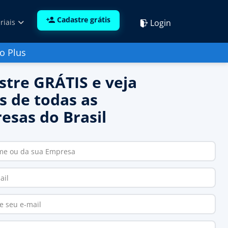
Cadastre grátis
Login
riais
o Plus
stre GRÁTIS e veja
s de todas as
esas do Brasil