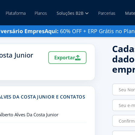
Plataforma
Planos
Soluções B2B
Parcerias
Mate
iversário EmpresAqui:
60% OFF + ERP Grátis no Plan
Cada
osta Junior
dado
Exportar
empr
ALVES DA COSTA JUNIOR E CONTATOS
lberto Alves Da Costa Junior