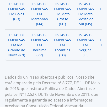
LISTAS DE
LISTAS DE
LISTAS DE
LISTAS DE
LIS
EMPRESAS
EMPRESAS
EMPRESAS
EMPRESAS
EMP
EM Goias
EM
EM Mato
EM Mato
EM
(GO)
Maranhao
Grosso
Grosso do
(
(MA)
(MT)
Sul (MS)
LISTAS DE
LISTAS DE
LISTAS DE
LISTAS DE
LIS
EMPRESAS
EMPRESAS
EMPRESAS
EMPRESAS
EMP
EM Rio
EM
EM
EM
EM 
Grande do
Roraima
Tocantins
Sergipe
Cat
Norte (RN)
(RR)
(TO)
(SE)
(
Dados do CNPJ são abertos e públicos. Nosso site
está amparado pelo Decreto nº 8.777, DE 11 DE Maio
de 2016, que Institui a Política de Dados Abertos e
pela Lei Nº 12.527, DE 18 de Novembro de 2011, que
regulamenta a garantia ao acesso a informações
previsto na Constituição Federal. Apesar da