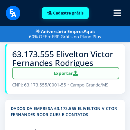
Cadastre grátis
🎁
Aniversário EmpresAqui:
60% OFF + ERP Grátis no Plano Plus
63.173.555 Elivelton Victor
Fernandes Rodrigues
Exportar
CNPJ: 63.173.555/0001-55 • Campo Grande/MS
DADOS DA EMPRESA 63.173.555 ELIVELTON VICTOR
FERNANDES RODRIGUES E CONTATOS