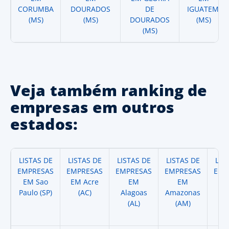
CORUMBA
DOURADOS
DE
IGUATEMI
(MS)
(MS)
DOURADOS
(MS)
(MS)
Veja também ranking de
empresas em outros
estados:
LISTAS DE
LISTAS DE
LISTAS DE
LISTAS DE
LIS
EMPRESAS
EMPRESAS
EMPRESAS
EMPRESAS
EMP
EM Sao
EM Acre
EM
EM
Paulo (SP)
(AC)
Alagoas
Amazonas
A
(AL)
(AM)
(