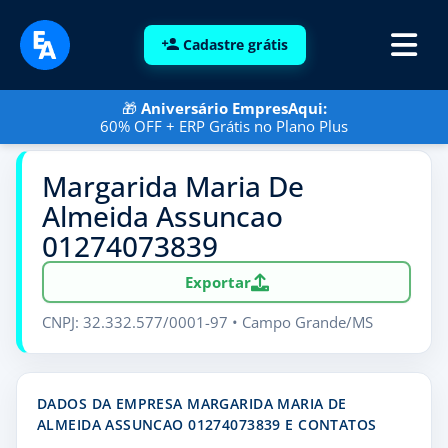
Cadastre grátis
🎁
Aniversário EmpresAqui:
60% OFF + ERP Grátis no Plano Plus
Margarida Maria De
Almeida Assuncao
01274073839
Exportar
CNPJ: 32.332.577/0001-97 • Campo Grande/MS
DADOS DA EMPRESA MARGARIDA MARIA DE
ALMEIDA ASSUNCAO 01274073839 E CONTATOS