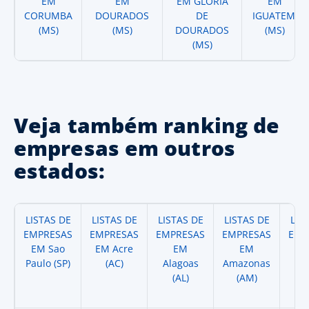
EM
EM
EM GLORIA
EM
CORUMBA
DOURADOS
DE
IGUATEMI
(MS)
(MS)
DOURADOS
(MS)
(MS)
Veja também ranking de
empresas em outros
estados:
LISTAS DE
LISTAS DE
LISTAS DE
LISTAS DE
LIS
EMPRESAS
EMPRESAS
EMPRESAS
EMPRESAS
EMP
EM Sao
EM Acre
EM
EM
Paulo (SP)
(AC)
Alagoas
Amazonas
A
(AL)
(AM)
(