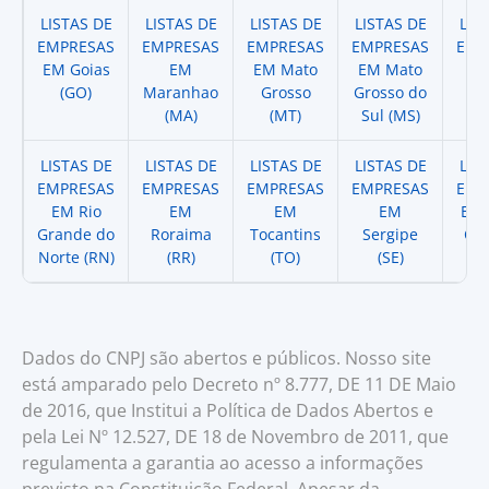
LISTAS DE
LISTAS DE
LISTAS DE
LISTAS DE
LIS
EMPRESAS
EMPRESAS
EMPRESAS
EMPRESAS
EMP
EM Goias
EM
EM Mato
EM Mato
EM
(GO)
Maranhao
Grosso
Grosso do
(
(MA)
(MT)
Sul (MS)
LISTAS DE
LISTAS DE
LISTAS DE
LISTAS DE
LIS
EMPRESAS
EMPRESAS
EMPRESAS
EMPRESAS
EMP
EM Rio
EM
EM
EM
EM 
Grande do
Roraima
Tocantins
Sergipe
Cat
Norte (RN)
(RR)
(TO)
(SE)
(
Dados do CNPJ são abertos e públicos. Nosso site
está amparado pelo Decreto nº 8.777, DE 11 DE Maio
de 2016, que Institui a Política de Dados Abertos e
pela Lei Nº 12.527, DE 18 de Novembro de 2011, que
regulamenta a garantia ao acesso a informações