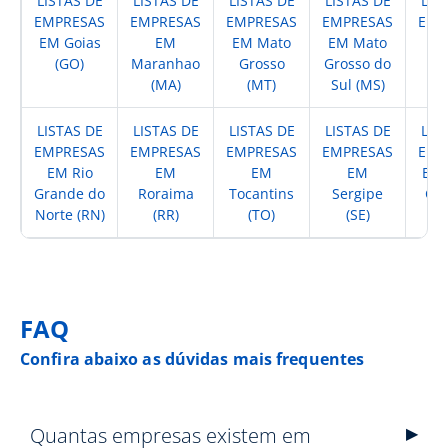
LISTAS DE
LISTAS DE
LISTAS DE
LISTAS DE
LIS
EMPRESAS
EMPRESAS
EMPRESAS
EMPRESAS
EMP
EM Goias
EM
EM Mato
EM Mato
EM
(GO)
Maranhao
Grosso
Grosso do
(
(MA)
(MT)
Sul (MS)
LISTAS DE
LISTAS DE
LISTAS DE
LISTAS DE
LIS
EMPRESAS
EMPRESAS
EMPRESAS
EMPRESAS
EMP
EM Rio
EM
EM
EM
EM 
Grande do
Roraima
Tocantins
Sergipe
Cat
Norte (RN)
(RR)
(TO)
(SE)
(
FAQ
Confira abaixo as dúvidas mais frequentes
Quantas empresas existem em