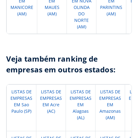
EM
EM
EM NOVA
EM
EM
MANICORE
MAUES
OLINDA
PARINTINS
AN
(AM)
(AM)
DO
(AM)
D
NORTE
(AM)
Veja também ranking de
empresas em outros estados:
LISTAS DE
LISTAS DE
LISTAS DE
LISTAS DE
LIS
EMPRESAS
EMPRESAS
EMPRESAS
EMPRESAS
EMP
EM Sao
EM Acre
EM
EM
Paulo (SP)
(AC)
Alagoas
Amazonas
A
(AL)
(AM)
(