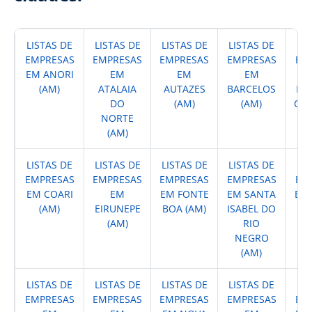
LISTAS DE
LISTAS DE
LISTAS DE
LISTAS DE
LI
EMPRESAS
EMPRESAS
EMPRESAS
EMPRESAS
EM
EM ANORI
EM
EM
EM
(AM)
ATALAIA
AUTAZES
BARCELOS
BE
DO
(AM)
(AM)
CO
NORTE
(AM)
LISTAS DE
LISTAS DE
LISTAS DE
LISTAS DE
LI
EMPRESAS
EMPRESAS
EMPRESAS
EMPRESAS
EM
EM COARI
EM
EM FONTE
EM SANTA
EM 
(AM)
EIRUNEPE
BOA (AM)
ISABEL DO
(AM)
RIO
NEGRO
(AM)
LISTAS DE
LISTAS DE
LISTAS DE
LISTAS DE
LI
EMPRESAS
EMPRESAS
EMPRESAS
EMPRESAS
EM