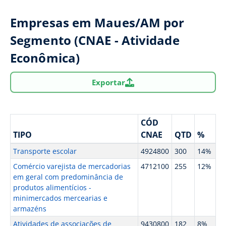
Empresas em Maues/AM por
Segmento (CNAE - Atividade
Econômica)
Exportar
CÓD
TIPO
CNAE
QTD
%
Transporte escolar
4924800
300
14%
Comércio varejista de mercadorias
4712100
255
12%
em geral com predominância de
produtos alimentícios -
minimercados mercearias e
armazéns
Atividades de associações de
9430800
182
8%