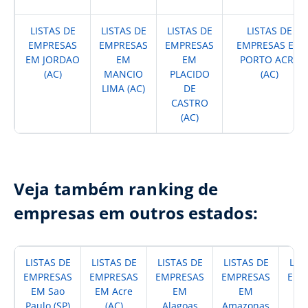
LISTAS DE
LISTAS DE
LISTAS DE
LISTAS DE
EMPRESAS
EMPRESAS
EMPRESAS
EMPRESAS EM
EM JORDAO
EM
EM
PORTO ACRE
(AC)
MANCIO
PLACIDO
(AC)
LIMA (AC)
DE
CASTRO
(AC)
Veja também ranking de
empresas em outros estados:
LISTAS DE
LISTAS DE
LISTAS DE
LISTAS DE
LIS
EMPRESAS
EMPRESAS
EMPRESAS
EMPRESAS
EMP
EM Sao
EM Acre
EM
EM
Paulo (SP)
(AC)
Alagoas
Amazonas
A