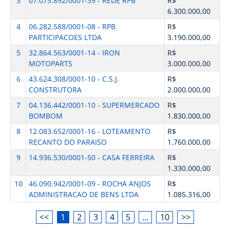
3
07.075.892/0001-39 - REDE RPB
R$
6.300.000,00
4
06.282.588/0001-08 - RPB
R$
PARTICIPACOES LTDA
3.190.000,00
5
32.864.563/0001-14 - IRON
R$
MOTOPARTS
3.000.000,00
6
43.624.308/0001-10 - C.S.J.
R$
CONSTRUTORA
2.000.000,00
7
04.136.442/0001-10 - SUPERMERCADO
R$
BOMBOM
1.830.000,00
8
12.083.652/0001-16 - LOTEAMENTO
R$
RECANTO DO PARAISO
1.760.000,00
9
14.936.530/0001-50 - CASA FERREIRA
R$
1.330.000,00
10
46.090.942/0001-09 - ROCHA ANJOS
R$
ADMINISTRACAO DE BENS LTDA
1.085.316,00
<<
1
2
3
4
5
…
10
>>