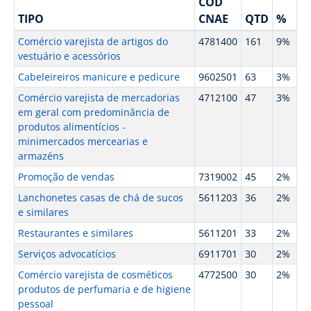
CÓD
TIPO
CNAE
QTD
%
Comércio varejista de artigos do
4781400
161
9%
vestuário e acessórios
Cabeleireiros manicure e pedicure
9602501
63
3%
Comércio varejista de mercadorias
4712100
47
3%
em geral com predominância de
produtos alimentícios -
minimercados mercearias e
armazéns
Promoção de vendas
7319002
45
2%
Lanchonetes casas de chá de sucos
5611203
36
2%
e similares
Restaurantes e similares
5611201
33
2%
Serviços advocatícios
6911701
30
2%
Comércio varejista de cosméticos
4772500
30
2%
produtos de perfumaria e de higiene
pessoal