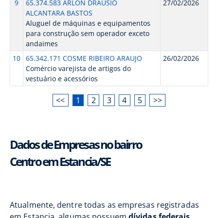
9
65.374.583 ARLON DRAUSIO
27/02/2026
ALCANTARA BASTOS
Aluguel de máquinas e equipamentos
para construção sem operador exceto
andaimes
10
65.342.171 COSME RIBEIRO ARAUJO
26/02/2026
Comércio varejista de artigos do
vestuário e acessórios
<<
1
2
3
4
5
>>
Dados de Empresas no bairro
Centro em Estancia/SE
Atualmente, dentre todas as empresas registradas
em Estancia, algumas possuem
dívidas federais