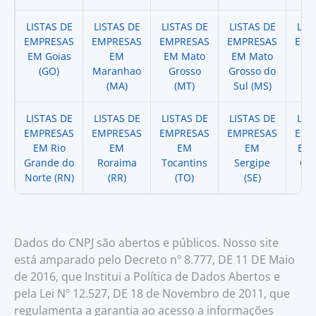
LISTAS DE
LISTAS DE
LISTAS DE
LISTAS DE
LIS
EMPRESAS
EMPRESAS
EMPRESAS
EMPRESAS
EMP
EM Goias
EM
EM Mato
EM Mato
EM
(GO)
Maranhao
Grosso
Grosso do
(
(MA)
(MT)
Sul (MS)
LISTAS DE
LISTAS DE
LISTAS DE
LISTAS DE
LIS
EMPRESAS
EMPRESAS
EMPRESAS
EMPRESAS
EMP
EM Rio
EM
EM
EM
EM 
Grande do
Roraima
Tocantins
Sergipe
Cat
Norte (RN)
(RR)
(TO)
(SE)
(
Dados do CNPJ são abertos e públicos. Nosso site
está amparado pelo Decreto nº 8.777, DE 11 DE Maio
de 2016, que Institui a Política de Dados Abertos e
pela Lei Nº 12.527, DE 18 de Novembro de 2011, que
regulamenta a garantia ao acesso a informações