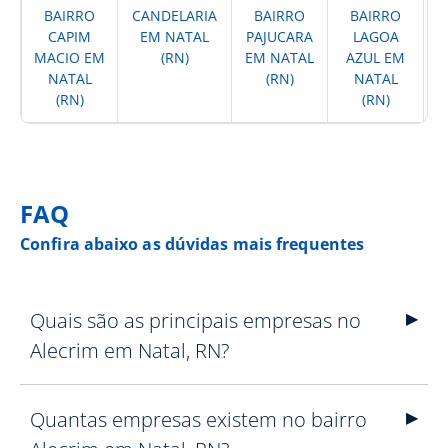
BAIRRO
CANDELARIA
BAIRRO
BAIRRO
CAPIM
EM NATAL
PAJUCARA
LAGOA
N
MACIO EM
(RN)
EM NATAL
AZUL EM
E
NATAL
(RN)
NATAL
(RN)
(RN)
FAQ
Confira abaixo as dúvidas mais frequentes
Quais são as principais empresas no
Alecrim em Natal, RN?
Quantas empresas existem no bairro