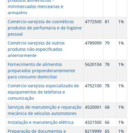
produtos alimentícios -
minimercados mercearias e
armazéns
Comércio varejista de cosméticos
4772500
81
1%
produtos de perfumaria e de higiene
pessoal
Comércio varejista de outros
4789099
79
1%
produtos não especificados
anteriormente
Fornecimento de alimentos
5620104
78
1%
preparados preponderantemente
para consumo domiciliar
Comércio varejista especializado de
4752100
78
1%
equipamentos de telefonia e
comunicação
Serviços de manutenção e reparação
4520001
68
1%
mecânica de veículos automotores
Instalação e manutenção elétrica
4321500
66
1%
Preparação de documentos e
8219999
65
1%