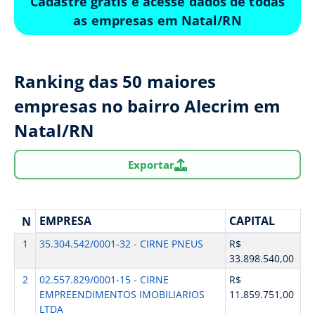
Cadastre grátis e acesse dados de todas
as empresas em Natal/RN
Ranking das 50 maiores
empresas no bairro Alecrim em
Natal/RN
Exportar
EMPRESA
CAPITAL
N
1
35.304.542/0001-32 - CIRNE PNEUS
R$
33.898.540,00
2
02.557.829/0001-15 - CIRNE
R$
EMPREENDIMENTOS IMOBILIARIOS
11.859.751,00
LTDA