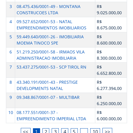
3
08.475.436/0001-49 - MONTANA
R$
CONSTRUCOES LTDA
9.025.000,00
4
09.527.652/0001-53 - NATAL
R$
EMPREENDIMENTOS IMOBILIARIOS
8.675.000,00
5
59.449.640/0001-26 - IMOBILIARIA
R$
MOEMA TINOCO SPE
8.600.000,00
6
51.219.250/0001-58 - IRMAOS VILA
R$
ADMINISTRACAO IMOBILIARIA
8.300.000,00
7
53.437.275/0001-53 - SCP TIROL RN
R$
6.652.800,00
8
43.340.191/0001-43 - PRESTIGE
R$
DEVELOPMENTS NATAL
6.277.394,00
9
09.348.867/0001-07 - MULTIBAR
R$
6.250.000,00
10
08.177.551/0001-37 -
R$
EMPREENDIMENTO IMPERIAL LTDA
6.000.000,00
<<
1
2
3
4
5
…
10
>>