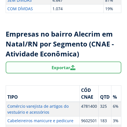
SEM DÍVIDAS
4.647
81%
COM DÍVIDAS
1.074
19%
Empresas no bairro Alecrim em
Natal/RN por Segmento (CNAE -
Atividade Econômica)
Exportar
CÓD
TIPO
CNAE
QTD
%
Comércio varejista de artigos do
4781400
325
6%
vestuário e acessórios
Cabeleireiros manicure e pedicure
9602501
183
3%