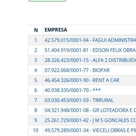
EMPRESA
N
1
42.579.015/0001-04 - FAGUI ADMINIST
2
51.404.919/0001-81 - EDSON FELIX OBR
3
28.326.423/0001-15 - ALFA 2 DISTRIBU
4
07.922.068/0001-77 - BIOPAR
5
46.454.326/0001-90 - RENT A CAR
6
40.938.335/0001-70 - ***
7
03.030.453/0001-59 - TRRURAL
8
04.321.948/0001-08 - GR LOTEADORA 
9
25.261.729/0001-42 - J M S GONCALES
10
49.579.289/0001-34 - VIECELI OBRAS E 