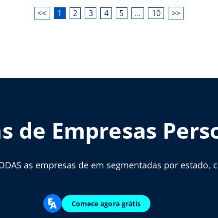
<<
1
2
3
4
5
…
10
>>
as de Empresas Pers
ODAS as empresas de em segmentadas por estado, cid
Comece agora grátis