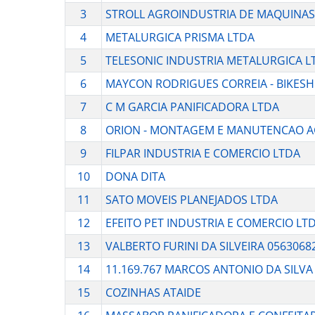
3
STROLL AGROINDUSTRIA DE MAQUINAS
4
METALURGICA PRISMA LTDA
5
TELESONIC INDUSTRIA METALURGICA L
6
MAYCON RODRIGUES CORREIA - BIKES
7
C M GARCIA PANIFICADORA LTDA
8
ORION - MONTAGEM E MANUTENCAO A
9
FILPAR INDUSTRIA E COMERCIO LTDA
10
DONA DITA
11
SATO MOVEIS PLANEJADOS LTDA
12
EFEITO PET INDUSTRIA E COMERCIO LT
13
VALBERTO FURINI DA SILVEIRA 0563068
14
11.169.767 MARCOS ANTONIO DA SILVA
15
COZINHAS ATAIDE