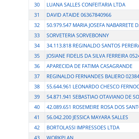
30
LUANA SALLES CONFEITARIA LTDA
31
DAVID ATAIDE 06367840966
32
50.979.547 MARIA JOSEFA NABARRETE D
33
SORVETERIA SORVEBONNY
34
34.113.818 REGINALDO SANTOS PEREIR
35
JOSIANE FIDELIS DA SILVA FERREIRA 05
36
APARECIDA DE FATIMA CASAGRANDE
37
REGINALDO FERNANDES BALIERO 0238
38
55.644.961 LEONARDO CHESCO FERNOC
39
54.871.941 SEBASTIAO OTAVIANO DE S
40
42.089.651 ROSEMEIRE ROSA DOS SAN
41
56.042.200 JESSICA MAYARA SALLES
42
BORTOLASSI IMPRESSOES LTDA
43
WORKPLAN