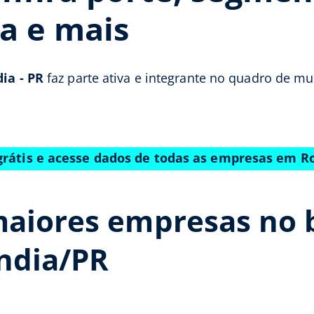
a e mais
ia - PR
faz parte ativa e integrante no quadro de mu
grátis e acesse dados de todas as empresas em R
aiores empresas no b
ndia/PR