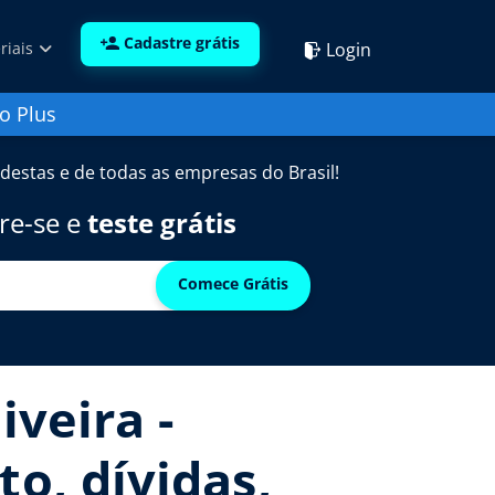
Cadastre grátis
Login
riais
o Plus
destas e de todas as empresas do Brasil!
re-se e
teste grátis
Comece Grátis
iveira -
to, dívidas,