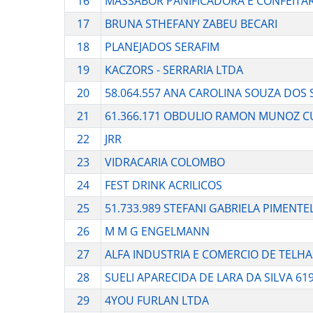
16
MASSABOR PANIFICADORA E CONFEITAR
17
BRUNA STHEFANY ZABEU BECARI
18
PLANEJADOS SERAFIM
19
KACZORS - SERRARIA LTDA
20
58.064.557 ANA CAROLINA SOUZA DOS
21
61.366.171 OBDULIO RAMON MUNOZ C
22
JRR
23
VIDRACARIA COLOMBO
24
FEST DRINK ACRILICOS
25
51.733.989 STEFANI GABRIELA PIMENT
26
M M G ENGELMANN
27
ALFA INDUSTRIA E COMERCIO DE TELHA
28
SUELI APARECIDA DE LARA DA SILVA 61
29
4YOU FURLAN LTDA