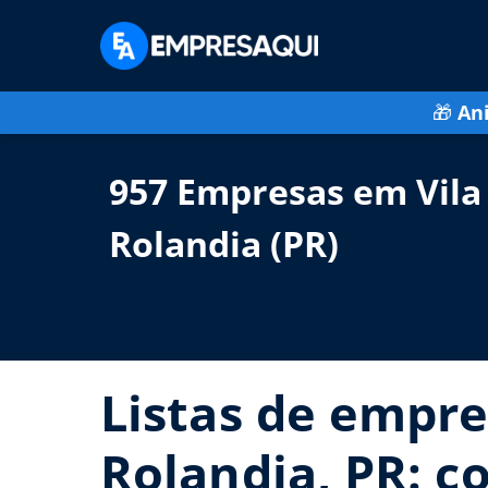
🎁
An
957 Empresas em Vila 
Rolandia (PR)
Listas de empres
Rolandia, PR: c