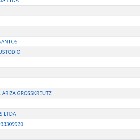
IA LTDA
 SANTOS
USTODIO
EL ARIZA GROSSKREUTZ
S LTDA
933309920