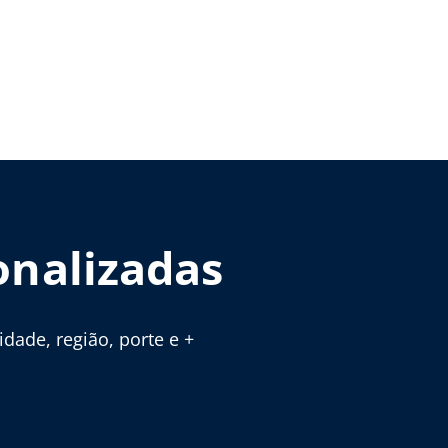
onalizadas
ade, região, porte e +