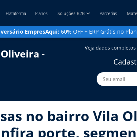
Plataforma
Planos
Soluções B2B
Parcerias
Mate
iversário EmpresAqui:
60% OFF + ERP Grátis no Plan
Veja dados completos 
Oliveira -
Cadast
as no bairro Vila Ol
onfira porte, segmen