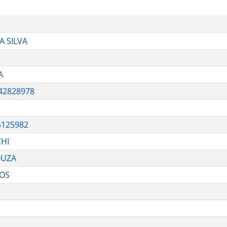
A SILVA
A
242828978
4125982
HI
OUZA
TOS