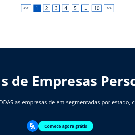
<<
1
2
3
4
5
…
10
>>
as de Empresas Pers
ODAS as empresas de em segmentadas por estado, cid
Comece agora grátis