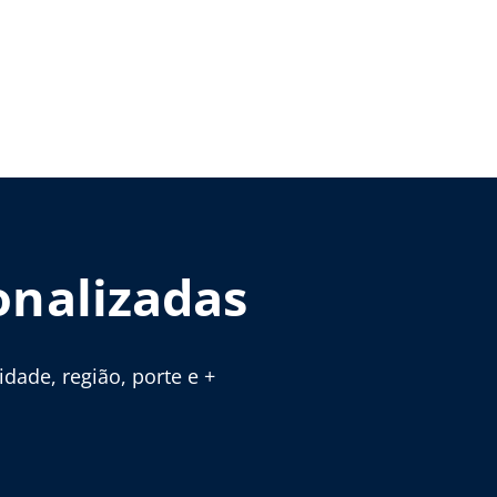
onalizadas
ade, região, porte e +