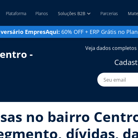
Plataforma
Planos
Soluções B2B
Parcerias
Mate
iversário EmpresAqui:
60% OFF + ERP Grátis no Plan
Veja dados completos 
entro -
Cadast
sas no bairro Centro
segmento, dívidas, d