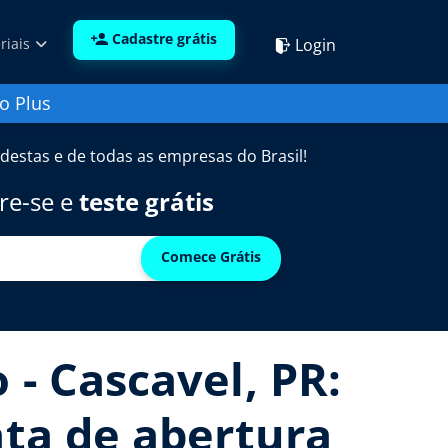
Cadastre grátis
Login
riais
o Plus
destas e de todas as empresas do Brasil!
re-se e
teste grátis
Comece Grátis
 - Cascavel, PR:
ata de abertura