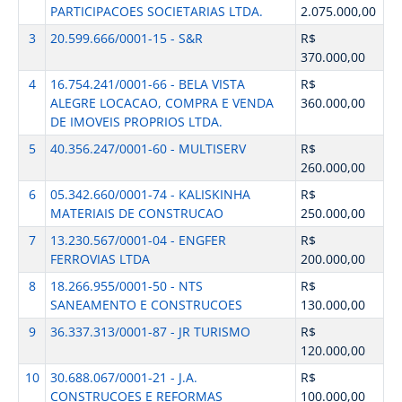
PARTICIPACOES SOCIETARIAS LTDA.
2.075.000,00
3
20.599.666/0001-15 - S&R
R$
370.000,00
4
16.754.241/0001-66 - BELA VISTA
R$
ALEGRE LOCACAO, COMPRA E VENDA
360.000,00
DE IMOVEIS PROPRIOS LTDA.
5
40.356.247/0001-60 - MULTISERV
R$
260.000,00
6
05.342.660/0001-74 - KALISKINHA
R$
MATERIAIS DE CONSTRUCAO
250.000,00
7
13.230.567/0001-04 - ENGFER
R$
FERROVIAS LTDA
200.000,00
8
18.266.955/0001-50 - NTS
R$
SANEAMENTO E CONSTRUCOES
130.000,00
9
36.337.313/0001-87 - JR TURISMO
R$
120.000,00
10
30.688.067/0001-21 - J.A.
R$
CONSTRUCOES E REFORMAS
100.000,00