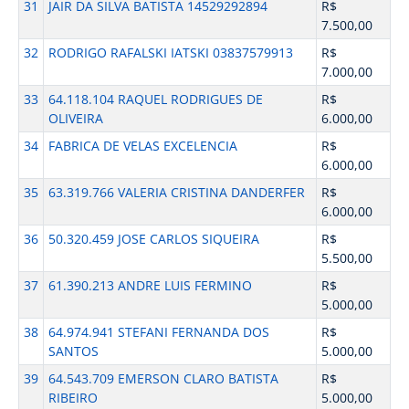
31
JAIR DA SILVA BATISTA 14529292894
R$
7.500,00
32
RODRIGO RAFALSKI IATSKI 03837579913
R$
7.000,00
33
64.118.104 RAQUEL RODRIGUES DE
R$
OLIVEIRA
6.000,00
34
FABRICA DE VELAS EXCELENCIA
R$
6.000,00
35
63.319.766 VALERIA CRISTINA DANDERFER
R$
6.000,00
36
50.320.459 JOSE CARLOS SIQUEIRA
R$
5.500,00
37
61.390.213 ANDRE LUIS FERMINO
R$
5.000,00
38
64.974.941 STEFANI FERNANDA DOS
R$
SANTOS
5.000,00
39
64.543.709 EMERSON CLARO BATISTA
R$
RIBEIRO
5.000,00