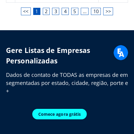
<<
1
2
3
4
5
…
10
>>
Gere Listas de Empresas
Personalizadas
Dados de contato de TODAS as empresas de em
segmentadas por estado, cidade, região, porte e
+
Comece agora grátis