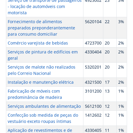
Serviço de transporte de passageiros
4923002
23
3%
- locação de automóveis com
motorista
Fornecimento de alimentos
5620104
22
3%
preparados preponderantemente
para consumo domiciliar
Comércio varejista de bebidas
4723700
20
2%
Serviços de pintura de edifícios em
4330404
20
2%
geral
Serviços de malote não realizados
5320201
20
2%
pelo Correio Nacional
Instalação e manutenção elétrica
4321500
17
2%
Fabricação de móveis com
3101200
13
1%
predominância de madeira
Serviços ambulantes de alimentação
5612100
12
1%
Confecção sob medida de peças do
1412602
12
1%
vestuário exceto roupas íntimas
Aplicação de revestimentos e de
4330405
11
1%