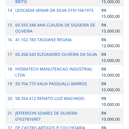
BRITO
15.000,00
14
LEOCADIA VENAR DA SILVA 01911661973
R$
15.000,00
15
60.593.348 ANA CLAUDIA DE SIQUEIRA DE
R$
OLIVEIRA
15.000,00
16
41.102.783 TASSIANE REGINA
R$
12.000,00
17
60.268.543 ELESANDRO OLIVEIRA DA SILVA
R$
10.000,00
18
HYDRATECH MANUTENCAO INDUSTRIAL
R$
LTDA
10.000,00
19
59.704.770 KAUA PASQUALLI BARROS
R$
10.000,00
20
58.354.412 RENATO LUIZ MACHADO
R$
10.000,00
21
JEFFERSON SOARES DE OLIVEIRA
R$
07637816907
10.000,00
22
DE CASTRO ARTIGOS P COLCHOARIA
R$