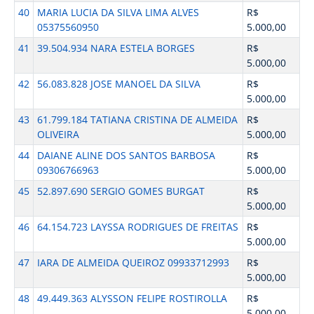
40
MARIA LUCIA DA SILVA LIMA ALVES
R$
05375560950
5.000,00
41
39.504.934 NARA ESTELA BORGES
R$
5.000,00
42
56.083.828 JOSE MANOEL DA SILVA
R$
5.000,00
43
61.799.184 TATIANA CRISTINA DE ALMEIDA
R$
OLIVEIRA
5.000,00
44
DAIANE ALINE DOS SANTOS BARBOSA
R$
09306766963
5.000,00
45
52.897.690 SERGIO GOMES BURGAT
R$
5.000,00
46
64.154.723 LAYSSA RODRIGUES DE FREITAS
R$
5.000,00
47
IARA DE ALMEIDA QUEIROZ 09933712993
R$
5.000,00
48
49.449.363 ALYSSON FELIPE ROSTIROLLA
R$
5.000,00