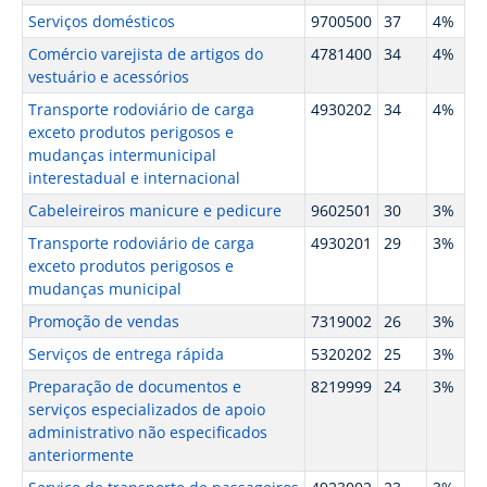
Serviços domésticos
9700500
37
4%
Comércio varejista de artigos do
4781400
34
4%
vestuário e acessórios
Transporte rodoviário de carga
4930202
34
4%
exceto produtos perigosos e
mudanças intermunicipal
interestadual e internacional
Cabeleireiros manicure e pedicure
9602501
30
3%
Transporte rodoviário de carga
4930201
29
3%
exceto produtos perigosos e
mudanças municipal
Promoção de vendas
7319002
26
3%
Serviços de entrega rápida
5320202
25
3%
Preparação de documentos e
8219999
24
3%
serviços especializados de apoio
administrativo não especificados
anteriormente