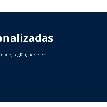
onalizadas
ade, região, porte e +