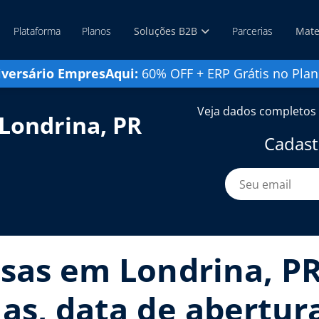
Plataforma
Planos
Soluções B2B
Parcerias
Mate
iversário EmpresAqui:
60% OFF + ERP Grátis no Plan
Veja dados completos 
Londrina, PR
Cadast
sas em Londrina, PR:
as, data de abertur