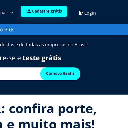
Cadastre grátis
Login
riais
o Plus
destas e de todas as empresas do Brasil!
re-se e
teste grátis
Comece Grátis
 confira porte,
a e muito mais!