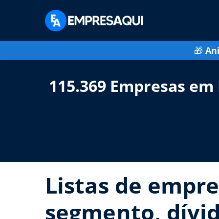
🎁
An
115.369 Empresas em 
Listas de empre
segmento, dívid