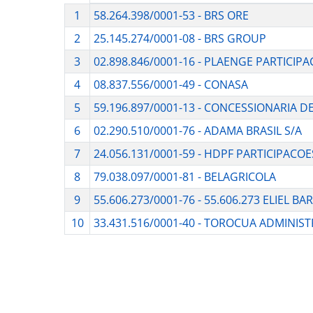
1
58.264.398/0001-53 - BRS ORE
2
25.145.274/0001-08 - BRS GROUP
3
02.898.846/0001-16 - PLAENGE PARTICIP
4
08.837.556/0001-49 - CONASA
5
59.196.897/0001-13 - CONCESSIONARIA DE
6
02.290.510/0001-76 - ADAMA BRASIL S/A
7
24.056.131/0001-59 - HDPF PARTICIPACOE
8
79.038.097/0001-81 - BELAGRICOLA
9
55.606.273/0001-76 - 55.606.273 ELIEL B
10
33.431.516/0001-40 - TOROCUA ADMINIS