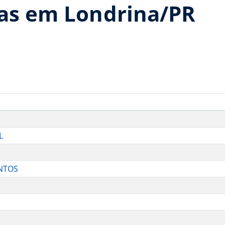
ias em Londrina/PR
L
ANTOS