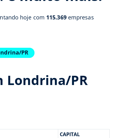
 contando hoje com
115.369
empresas
ondrina/PR
m Londrina/PR
CAPITAL