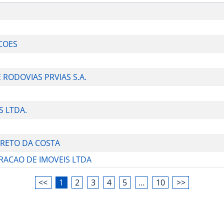
ACOES
 RODOVIAS PRVIAS S.A.
S LTDA.
ARRETO DA COSTA
TRACAO DE IMOVEIS LTDA
<<
1
2
3
4
5
…
10
>>