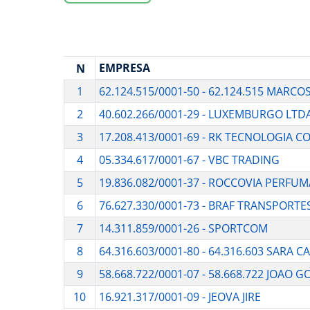
EMPRESA
N
1
62.124.515/0001-50 - 62.124.515 MARCO
2
40.602.266/0001-29 - LUXEMBURGO LTD
3
17.208.413/0001-69 - RK TECNOLOGIA C
4
05.334.617/0001-67 - VBC TRADING
5
19.836.082/0001-37 - ROCCOVIA PERFUM
6
76.627.330/0001-73 - BRAF TRANSPORTE
7
14.311.859/0001-26 - SPORTCOM
8
64.316.603/0001-80 - 64.316.603 SARA
9
58.668.722/0001-07 - 58.668.722 JOAO 
10
16.921.317/0001-09 - JEOVA JIRE