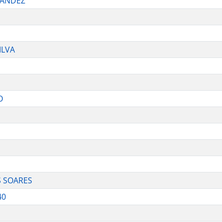
NANDEZ
ILVA
O
S SOARES
40