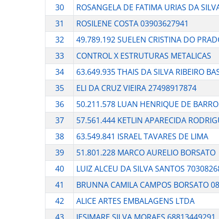
30
ROSANGELA DE FATIMA URIAS DA SILV
31
ROSILENE COSTA 03903627941
32
49.789.192 SUELEN CRISTINA DO PRA
33
CONTROL X ESTRUTURAS METALICAS
34
63.649.935 THAIS DA SILVA RIBEIRO B
35
ELI DA CRUZ VIEIRA 27498917874
36
50.211.578 LUAN HENRIQUE DE BARR
37
57.561.444 KETLIN APARECIDA RODRI
38
63.549.841 ISRAEL TAVARES DE LIMA
39
51.801.228 MARCO AURELIO BORSATO
40
LUIZ ALCEU DA SILVA SANTOS 7030826
41
BRUNNA CAMILA CAMPOS BORSATO 08
42
ALICE ARTES EMBALAGENS LTDA
43
JESIMARE SILVA MORAES 68813449291