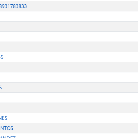
8931783833
45
S
NES
ANTOS