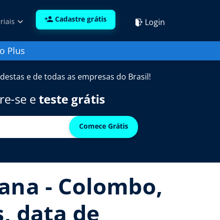
Cadastre grátis
Login
riais
o Plus
destas e de todas as empresas do Brasil!
re-se e
teste grátis
Comece Grátis
ana - Colombo,
s, data de