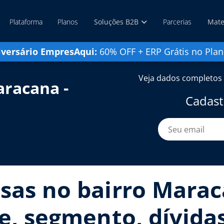
Plataforma
Planos
Soluções B2B
Parcerias
Mate
iversário EmpresAqui:
60% OFF + ERP Grátis no Plan
Veja dados completos 
racana -
Cadast
sas no bairro Marac
te, segmento, dívida