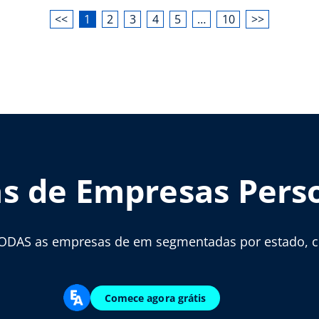
<<
1
2
3
4
5
…
10
>>
as de Empresas Pers
ODAS as empresas de em segmentadas por estado, cid
Comece agora grátis