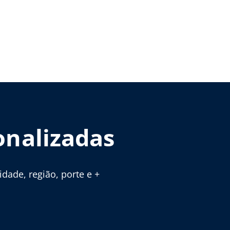
onalizadas
ade, região, porte e +