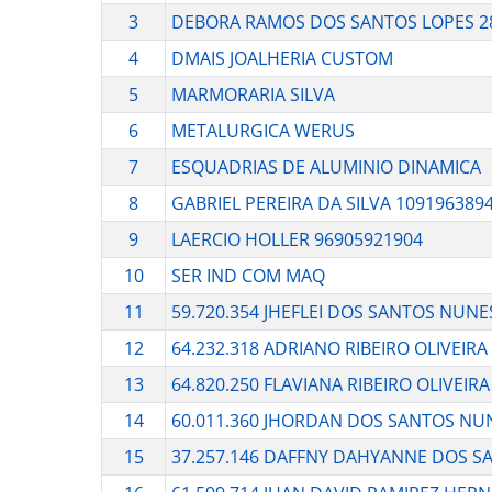
3
DEBORA RAMOS DOS SANTOS LOPES 2
4
DMAIS JOALHERIA CUSTOM
5
MARMORARIA SILVA
6
METALURGICA WERUS
7
ESQUADRIAS DE ALUMINIO DINAMICA
8
GABRIEL PEREIRA DA SILVA 109196389
9
LAERCIO HOLLER 96905921904
10
SER IND COM MAQ
11
59.720.354 JHEFLEI DOS SANTOS NUNE
12
64.232.318 ADRIANO RIBEIRO OLIVEIRA
13
64.820.250 FLAVIANA RIBEIRO OLIVEIRA
14
60.011.360 JHORDAN DOS SANTOS NU
15
37.257.146 DAFFNY DAHYANNE DOS S