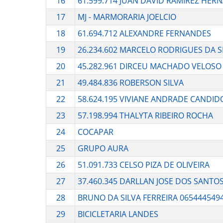
16
61.599.714 JUAN DAVID RAMIREZ HER
17
MJ - MARMORARIA JOELCIO
18
61.694.712 ALEXANDRE FERNANDES
19
26.234.602 MARCELO RODRIGUES DA S
20
45.282.961 DIRCEU MACHADO VELOSO
21
49.484.836 ROBERSON SILVA
22
58.624.195 VIVIANE ANDRADE CANDID
23
57.198.994 THALYTA RIBEIRO ROCHA
24
COCAPAR
25
GRUPO AURA
26
51.091.733 CELSO PIZA DE OLIVEIRA
27
37.460.345 DARLLAN JOSE DOS SANTO
28
BRUNO DA SILVA FERREIRA 065444549
29
BICICLETARIA LANDES