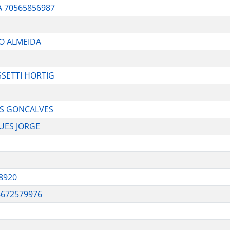
A 70565856987
DO ALMEIDA
ASSETTI HORTIG
OS GONCALVES
GUES JORGE
8920
672579976