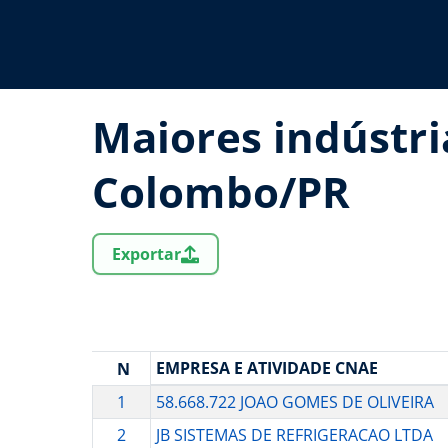
Maiores indústr
Colombo/PR
Exportar
EMPRESA E ATIVIDADE CNAE
N
1
58.668.722 JOAO GOMES DE OLIVEIRA
2
JB SISTEMAS DE REFRIGERACAO LTDA