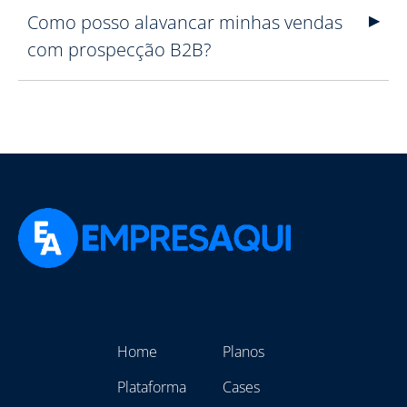
Como posso alavancar minhas vendas
com prospecção B2B?
Home
Planos
Plataforma
Cases