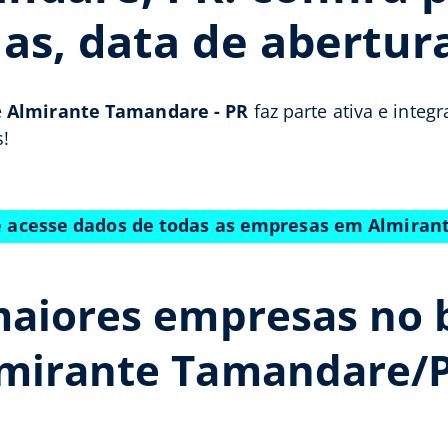
as, data de abertur
e
Almirante Tamandare - PR
faz parte ativa e integ
!
 e acesse dados de todas as empresas em Almira
maiores empresas no 
lmirante Tamandare/