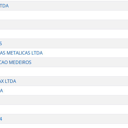
LTDA
S
RAS METALICAS LTDA
ICAO MEDEIROS
AX LTDA
CA
4