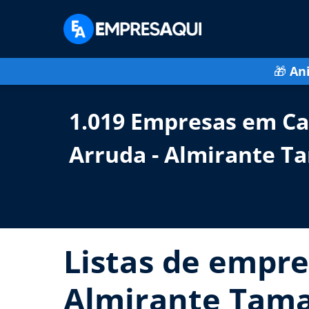
🎁
An
1.019 Empresas em C
Arruda - Almirante T
Listas de empre
Almirante Taman