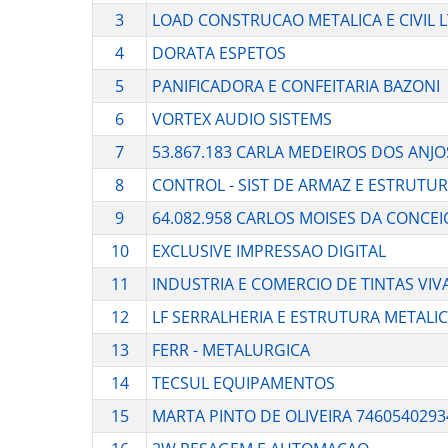
3
LOAD CONSTRUCAO METALICA E CIVIL 
4
DORATA ESPETOS
5
PANIFICADORA E CONFEITARIA BAZONI
6
VORTEX AUDIO SISTEMS
7
53.867.183 CARLA MEDEIROS DOS ANJO
8
CONTROL - SIST DE ARMAZ E ESTRUTU
9
64.082.958 CARLOS MOISES DA CONCE
10
EXCLUSIVE IMPRESSAO DIGITAL
11
INDUSTRIA E COMERCIO DE TINTAS VIV
12
LF SERRALHERIA E ESTRUTURA METALI
13
FERR - METALURGICA
14
TECSUL EQUIPAMENTOS
15
MARTA PINTO DE OLIVEIRA 7460540293