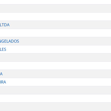
 LTDA
ONGELADOS
ELES
LA
IRA