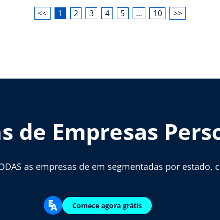
<<
1
2
3
4
5
…
10
>>
as de Empresas Pers
ODAS as empresas de em segmentadas por estado, cid
Comece agora grátis