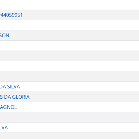
944059951
DSON
A
DA SILVA
S DA GLORIA
LAGNOL
LVA