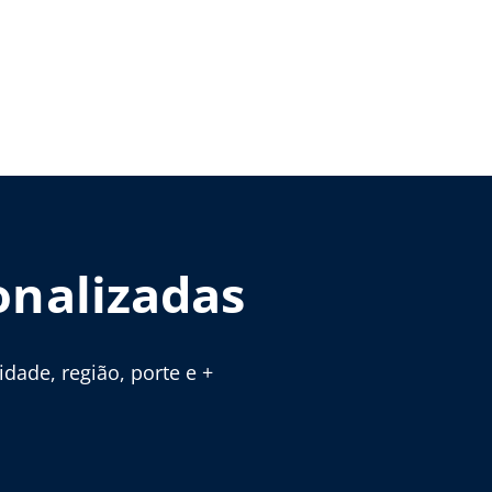
onalizadas
ade, região, porte e +