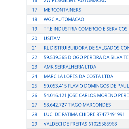
16
2W PESAGEM E AUTOMACAO
17
MERCONTAINERS
18
WGC AUTOMACAO
19
TF.E INDUSTRIA COMERCIO E SERVICOS
20
USITAM
21
RL DISTRUIBUIDORA DE SALGADOS C
22
59.539.365 DIOGO PEREIRA DA SILVA T
23
AMK SERRALHERIA LTDA
24
MARCILA LOPES DA COSTA LTDA
25
50.053.415 FLAVIO DOMINGOS DE PAU
26
54.016.121 JOSE CARLOS MORENO PERE
27
58.642.727 TIAGO MARCONDES
28
LUCI DE FATIMA CHIDRE 87477491991
29
VALDECI DE FREITAS 61025585968