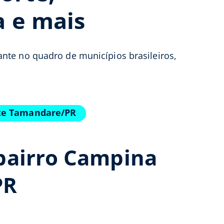
a e mais
rante no quadro de municípios brasileiros,
nte Tamandare/PR
bairro Campina
PR