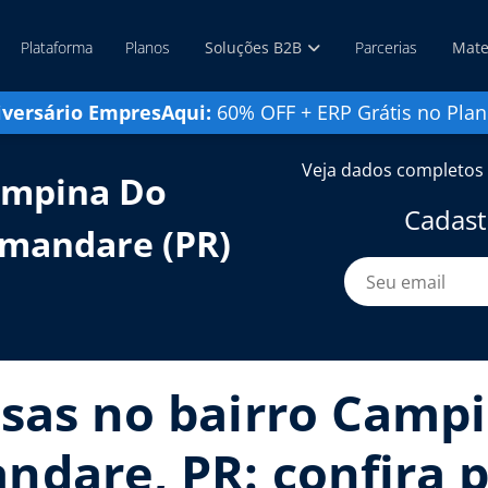
Plataforma
Planos
Soluções B2B
Parcerias
Mate
iversário EmpresAqui:
60% OFF + ERP Grátis no Plan
Veja dados completos 
ampina Do
Cadast
amandare (PR)
sas no bairro Campi
dare, PR: confira p