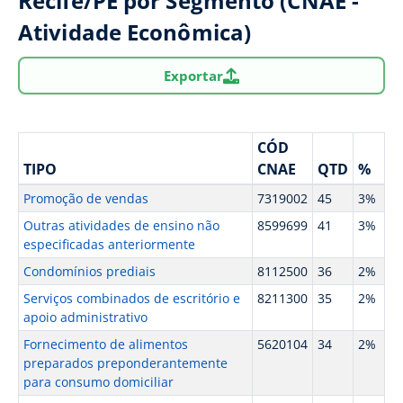
Recife/PE por Segmento (CNAE -
Atividade Econômica)
Exportar
CÓD
TIPO
CNAE
QTD
%
Promoção de vendas
7319002
45
3%
Outras atividades de ensino não
8599699
41
3%
especificadas anteriormente
Condomínios prediais
8112500
36
2%
Serviços combinados de escritório e
8211300
35
2%
apoio administrativo
Fornecimento de alimentos
5620104
34
2%
preparados preponderantemente
para consumo domiciliar