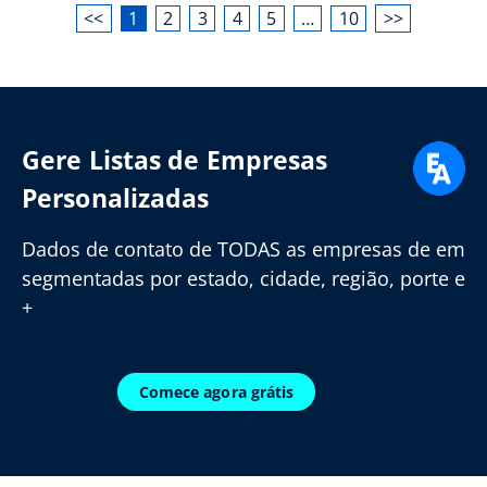
<<
1
2
3
4
5
…
10
>>
Gere Listas de Empresas
Personalizadas
Dados de contato de TODAS as empresas de em
segmentadas por estado, cidade, região, porte e
+
Comece agora grátis