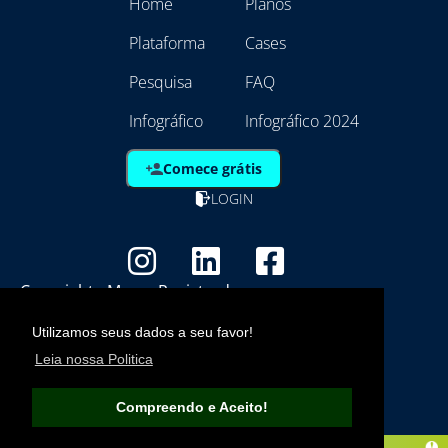
Home
Planos
Plataforma
Cases
Pesquisa
FAQ
Infográfico
Infográfico 2024
Comece grátis
LOGIN
Copyright - Marca Registrada
EmpresAqui Tecnologia da Informação -
Utilizamos seus dados a seu favor!
21.792.257/0001/01
Leia nossa Politica
Compreendo e Aceito!