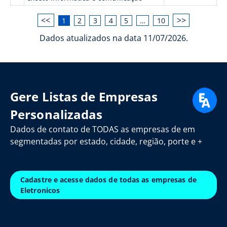
<<
>>
1
2
3
4
5
…
10
Dados atualizados na data 11/07/2026.
Gere Listas de Empresas
Personalizadas
Dados de contato de TODAS as empresas de em
segmentadas por estado, cidade, região, porte e +
Cadastre e acesse dados de todas as empresas de
Eletronicos