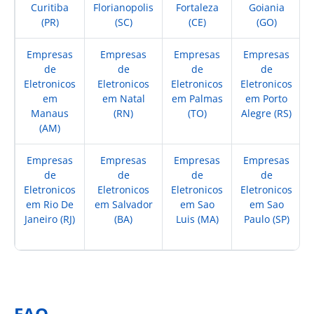
Curitiba
Florianopolis
Fortaleza
Goiania
(PR)
(SC)
(CE)
(GO)
Empresas
Empresas
Empresas
Empresas
de
de
de
de
Eletronicos
Eletronicos
Eletronicos
Eletronicos
em
em Natal
em Palmas
em Porto
Manaus
(RN)
(TO)
Alegre (RS)
(AM)
Empresas
Empresas
Empresas
Empresas
de
de
de
de
Eletronicos
Eletronicos
Eletronicos
Eletronicos
em Rio De
em Salvador
em Sao
em Sao
Janeiro (RJ)
(BA)
Luis (MA)
Paulo (SP)
FAQ