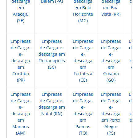
descarga
Belem (PA)
descarga
descarga
des
em
em Belo
em Boa
Aracaju
Horizonte
Vista (RR)
Bra
(SE)
(MG)
(
Empresas
Empresas
Empresas
Empresas
Emp
de Carga-
de Carga-e-
de Carga-
de Carga-
de C
e-
descarga em
e-
e-
descarga
Florianopolis
descarga
descarga
des
em
(SC)
em
em
em 
Curitiba
Fortaleza
Goiania
Pe
(PR)
(CE)
(GO)
(
Empresas
Empresas
Empresas
Empresas
Emp
de Carga-
de Carga-e-
de Carga-
de Carga-
de C
e-
descarga em
e-
e-
descarga
Natal (RN)
descarga
descarga
des
em
em
em Porto
em 
Manaus
Palmas
Alegre
Ve
(AM)
(TO)
(RS)
(