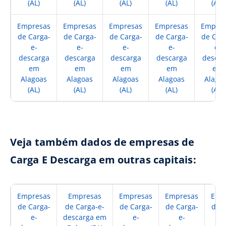
(AL)
(AL)
(AL)
(AL)
(AL)
Empresas
Empresas
Empresas
Empresas
Empres
de Carga-
de Carga-
de Carga-
de Carga-
de Car
e-
e-
e-
e-
e-
descarga
descarga
descarga
descarga
descar
em
em
em
em
em
Alagoas
Alagoas
Alagoas
Alagoas
Alago
(AL)
(AL)
(AL)
(AL)
(AL)
Veja também dados de empresas de
Carga E Descarga em outras capitais:
Empresas
Empresas
Empresas
Empresas
Emp
de Carga-
de Carga-e-
de Carga-
de Carga-
de C
e-
descarga em
e-
e-