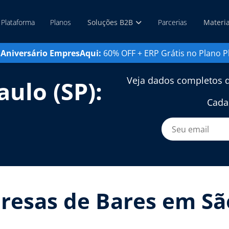
Plataforma
Planos
Soluções B2B
Parcerias
Materi
Aniversário EmpresAqui:
60% OFF + ERP Grátis no Plano P
Veja dados completos d
ulo (SP):
Cada
esas de Bares em São