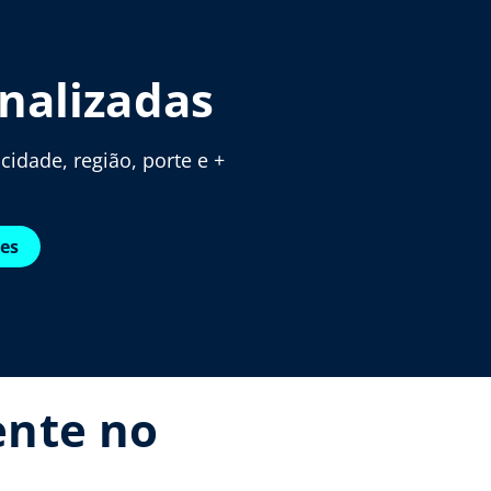
nalizadas
idade, região, porte e +
res
ente no