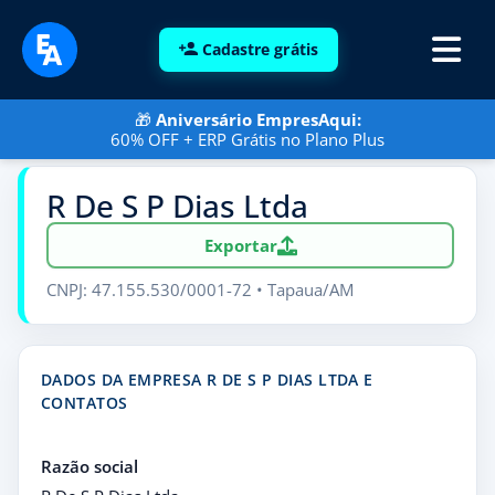
Cadastre grátis
🎁
Aniversário EmpresAqui:
60% OFF + ERP Grátis no Plano Plus
R De S P Dias Ltda
Exportar
CNPJ: 47.155.530/0001-72 • Tapaua/AM
DADOS DA EMPRESA R DE S P DIAS LTDA E
CONTATOS
Razão social