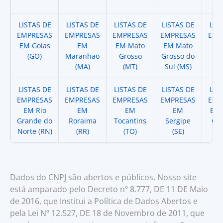
LISTAS DE
LISTAS DE
LISTAS DE
LISTAS DE
LIS
EMPRESAS
EMPRESAS
EMPRESAS
EMPRESAS
EMP
EM Goias
EM
EM Mato
EM Mato
EM
(GO)
Maranhao
Grosso
Grosso do
(
(MA)
(MT)
Sul (MS)
LISTAS DE
LISTAS DE
LISTAS DE
LISTAS DE
LIS
EMPRESAS
EMPRESAS
EMPRESAS
EMPRESAS
EMP
EM Rio
EM
EM
EM
EM 
Grande do
Roraima
Tocantins
Sergipe
Cat
Norte (RN)
(RR)
(TO)
(SE)
(
Dados do CNPJ são abertos e públicos. Nosso site
está amparado pelo Decreto nº 8.777, DE 11 DE Maio
de 2016, que Institui a Política de Dados Abertos e
pela Lei Nº 12.527, DE 18 de Novembro de 2011, que