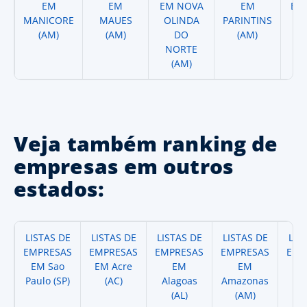
EM
EM
EM NOVA
EM
EM
MANICORE
MAUES
OLINDA
PARINTINS
AN
(AM)
(AM)
DO
(AM)
D
NORTE
(AM)
Veja também ranking de
empresas em outros
estados:
LISTAS DE
LISTAS DE
LISTAS DE
LISTAS DE
LIS
EMPRESAS
EMPRESAS
EMPRESAS
EMPRESAS
EMP
EM Sao
EM Acre
EM
EM
Paulo (SP)
(AC)
Alagoas
Amazonas
A
(AL)
(AM)
(