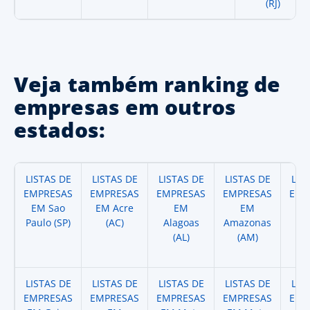
(RJ)
Veja também ranking de
empresas em outros
estados:
LISTAS DE
LISTAS DE
LISTAS DE
LISTAS DE
LIS
EMPRESAS
EMPRESAS
EMPRESAS
EMPRESAS
EMP
EM Sao
EM Acre
EM
EM
Paulo (SP)
(AC)
Alagoas
Amazonas
A
(AL)
(AM)
(
LISTAS DE
LISTAS DE
LISTAS DE
LISTAS DE
LIS
EMPRESAS
EMPRESAS
EMPRESAS
EMPRESAS
EMP