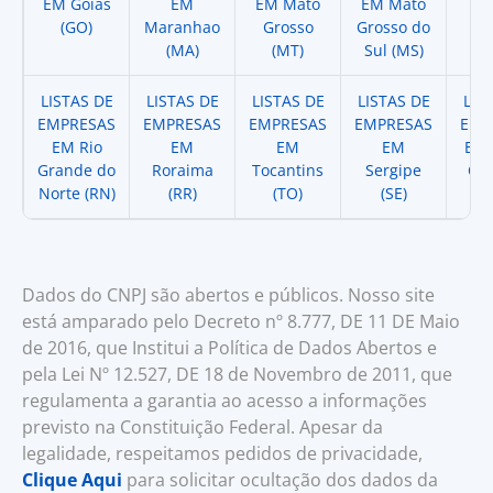
EM Goias
EM
EM Mato
EM Mato
EM
(GO)
Maranhao
Grosso
Grosso do
(
(MA)
(MT)
Sul (MS)
LISTAS DE
LISTAS DE
LISTAS DE
LISTAS DE
LIS
EMPRESAS
EMPRESAS
EMPRESAS
EMPRESAS
EMP
EM Rio
EM
EM
EM
EM 
Grande do
Roraima
Tocantins
Sergipe
Cat
Norte (RN)
(RR)
(TO)
(SE)
(
Dados do CNPJ são abertos e públicos. Nosso site
está amparado pelo Decreto nº 8.777, DE 11 DE Maio
de 2016, que Institui a Política de Dados Abertos e
pela Lei Nº 12.527, DE 18 de Novembro de 2011, que
regulamenta a garantia ao acesso a informações
previsto na Constituição Federal. Apesar da
legalidade, respeitamos pedidos de privacidade,
Clique Aqui
para solicitar ocultação dos dados da