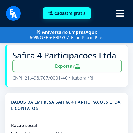
Cadastre grátis
🎁
Aniversário EmpresAqui:
60% OFF + ERP Grátis no Plano Plus
Safira 4 Participacoes Ltda
Exportar
CNPJ: 21.498.707/0001-40 • Itaborai/RJ
DADOS DA EMPRESA SAFIRA 4 PARTICIPACOES LTDA
E CONTATOS
Razão social