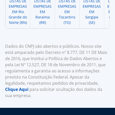
LISTAS DE
LISTAS DE
LISTAS DE
LISTAS DE
LIS
EMPRESAS
EMPRESAS
EMPRESAS
EMPRESAS
EMP
EM Rio
EM
EM
EM
EM 
Grande do
Roraima
Tocantins
Sergipe
Cat
Norte (RN)
(RR)
(TO)
(SE)
(
Dados do CNPJ são abertos e públicos. Nosso site
está amparado pelo Decreto nº 8.777, DE 11 DE Maio
de 2016, que Institui a Política de Dados Abertos e
pela Lei Nº 12.527, DE 18 de Novembro de 2011, que
regulamenta a garantia ao acesso a informações
previsto na Constituição Federal. Apesar da
legalidade, respeitamos pedidos de privacidade,
Clique Aqui
para solicitar ocultação dos dados da
sua empresa.