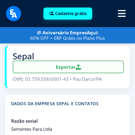
Cadastre grátis
🎁
Aniversário EmpresAqui:
60% OFF + ERP Grátis no Plano Plus
Sepal
Exportar
CNPJ: 03.759.558/0001-43 • Pau Darco/PA
DADOS DA EMPRESA SEPAL E CONTATOS
Razão social
Sementes Para Ltda