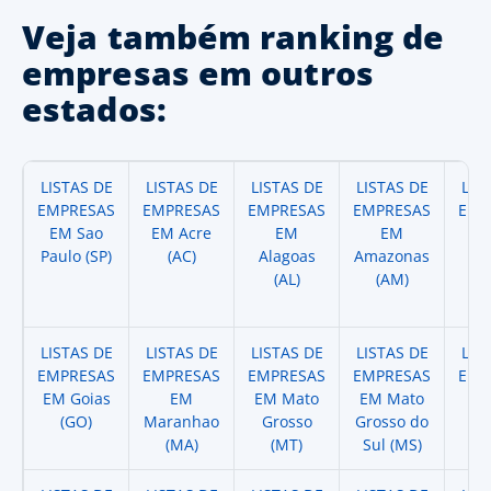
Veja também ranking de
empresas em outros
estados:
LISTAS DE
LISTAS DE
LISTAS DE
LISTAS DE
LIS
EMPRESAS
EMPRESAS
EMPRESAS
EMPRESAS
EMP
EM Sao
EM Acre
EM
EM
Paulo (SP)
(AC)
Alagoas
Amazonas
A
(AL)
(AM)
(
LISTAS DE
LISTAS DE
LISTAS DE
LISTAS DE
LIS
EMPRESAS
EMPRESAS
EMPRESAS
EMPRESAS
EMP
EM Goias
EM
EM Mato
EM Mato
EM
(GO)
Maranhao
Grosso
Grosso do
(
(MA)
(MT)
Sul (MS)