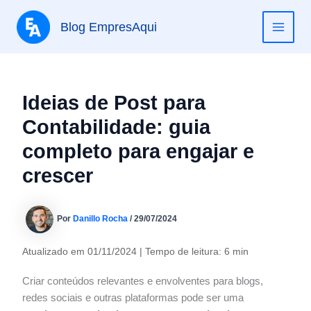
Ir
para
Blog EmpresAqui
MAI
o
conteúdo
ME
Ideias de Post para
Contabilidade: guia
completo para engajar e
crescer
Por
Danillo Rocha
/
29/07/2024
Atualizado em 01/11/2024 | Tempo de leitura: 6 min
Criar conteúdos relevantes e envolventes para blogs,
redes sociais e outras plataformas pode ser uma