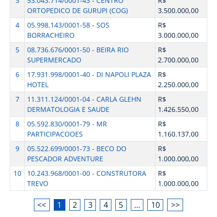
3
53.043.714/0001-43 - CENTRO
R$
ORTOPEDICO DE GURUPI (COG)
3.500.000,00
4
05.998.143/0001-58 - SOS
R$
BORRACHEIRO
3.000.000,00
5
08.736.676/0001-50 - BEIRA RIO
R$
SUPERMERCADO
2.700.000,00
6
17.931.998/0001-40 - DI NAPOLI PLAZA
R$
HOTEL
2.250.000,00
7
11.311.124/0001-04 - CARLA GLEHN
R$
DERMATOLOGIA E SAUDE
1.426.550,00
8
05.592.830/0001-79 - MR
R$
PARTICIPACOOES
1.160.137,00
9
05.522.699/0001-73 - BECO DO
R$
PESCADOR ADVENTURE
1.000.000,00
10
10.243.968/0001-00 - CONSTRUTORA
R$
TREVO
1.000.000,00
<<
1
2
3
4
5
…
10
>>