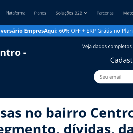
Plataforma
Planos
Soluções B2B
Parcerias
Mate
iversário EmpresAqui:
60% OFF + ERP Grátis no Plan
Veja dados completos 
ntro -
Cadast
sas no bairro Centro
segmento, dívidas, d