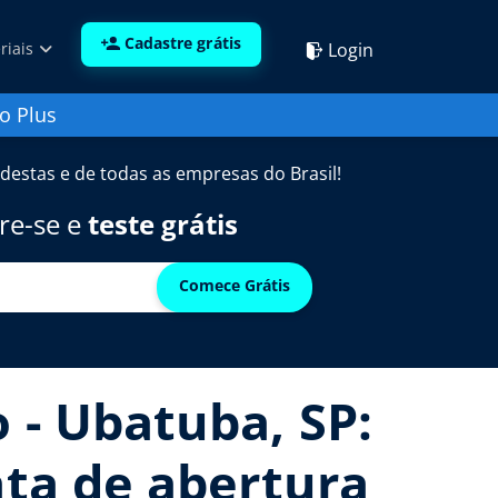
Cadastre grátis
Login
riais
o Plus
destas e de todas as empresas do Brasil!
re-se e
teste grátis
Comece Grátis
 - Ubatuba, SP:
ata de abertura