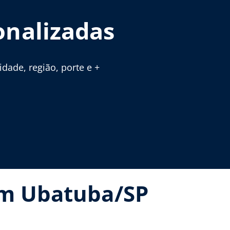
onalizadas
ade, região, porte e +
em Ubatuba/SP