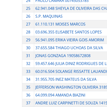
24
PAULO CAMARA 00745053785
25
62.941.048 SHEYLA DE OLIVEIRA DAS C
26
S.P. MAQUINAS
27
61.110.131 MOISES MARCOS
28
03.696.355 ELISABETE SANTOS LOPES
29
56.941.095 ERIKA VIEIRA GOIS AMORIM
30
37.655.584 THIAGO UCHOAS DA SILVA
31
JONAS GONZAGA 19058672808
32
59.457.646 JULIA DINIZ RODRIGUES DE 
33
60.016.504 SOLANGE RISSATTE LAUAND
34
31.955.705 INEZ MATEUS DA SILVA
35
JEFFERSON WASHINGTON OLIVEIRA 318
36
64.099.094 AMANDA BIAZINI
37
ANDRE LUIZ CARPINETTI DE SOUZA 141