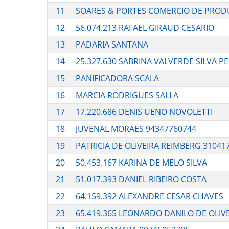
11
SOARES & PORTES COMERCIO DE PRODU
12
56.074.213 RAFAEL GIRAUD CESARIO
13
PADARIA SANTANA
14
25.327.630 SABRINA VALVERDE SILVA 
15
PANIFICADORA SCALA
16
MARCIA RODRIGUES SALLA
17
17.220.686 DENIS UENO NOVOLETTI
18
JUVENAL MORAES 94347760744
19
PATRICIA DE OLIVEIRA REIMBERG 31041
20
50.453.167 KARINA DE MELO SILVA
21
51.017.393 DANIEL RIBEIRO COSTA
22
64.159.392 ALEXANDRE CESAR CHAVES
23
65.419.365 LEONARDO DANILO DE OLIV