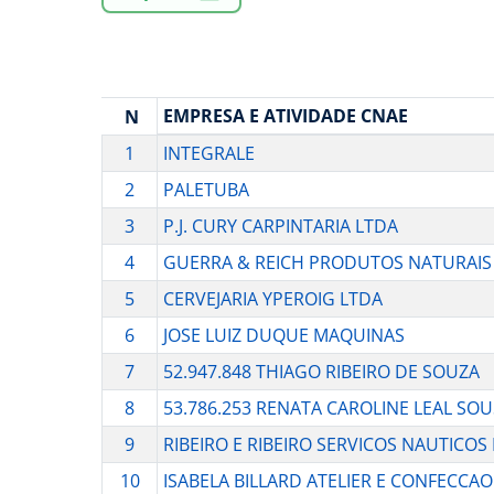
EMPRESA E ATIVIDADE CNAE
N
1
INTEGRALE
2
PALETUBA
3
P.J. CURY CARPINTARIA LTDA
4
GUERRA & REICH PRODUTOS NATURAIS
5
CERVEJARIA YPEROIG LTDA
6
JOSE LUIZ DUQUE MAQUINAS
7
52.947.848 THIAGO RIBEIRO DE SOUZA
8
53.786.253 RENATA CAROLINE LEAL SO
9
RIBEIRO E RIBEIRO SERVICOS NAUTICOS
10
ISABELA BILLARD ATELIER E CONFECCAO