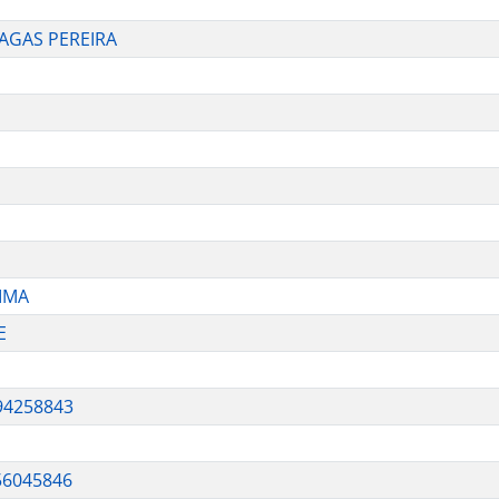
HAGAS PEREIRA
LIMA
E
94258843
56045846