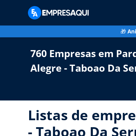
🎁
An
760 Empresas em Par
Alegre - Taboao Da Se
Listas de empre
- Taboao Da Ser