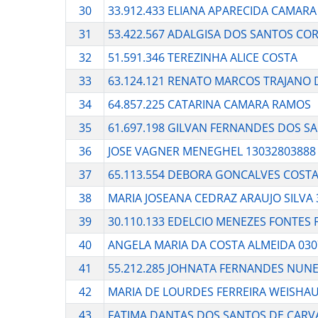
30
33.912.433 ELIANA APARECIDA CAMAR
31
53.422.567 ADALGISA DOS SANTOS COR
32
51.591.346 TEREZINHA ALICE COSTA
33
63.124.121 RENATO MARCOS TRAJANO D
34
64.857.225 CATARINA CAMARA RAMOS
35
61.697.198 GILVAN FERNANDES DOS S
36
JOSE VAGNER MENEGHEL 13032803888
37
65.113.554 DEBORA GONCALVES COST
38
MARIA JOSEANA CEDRAZ ARAUJO SILVA 
39
30.110.133 EDELCIO MENEZES FONTES 
40
ANGELA MARIA DA COSTA ALMEIDA 030
41
55.212.285 JOHNATA FERNANDES NUN
42
MARIA DE LOURDES FERREIRA WEISHAU
43
FATIMA DANTAS DOS SANTOS DE CARV