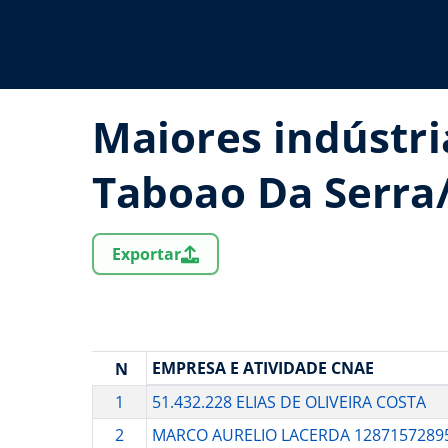
Maiores indústr
Taboao Da Serra
Exportar
EMPRESA E ATIVIDADE CNAE
N
1
51.432.228 ELIAS DE OLIVEIRA COSTA
2
MARCO AURELIO LACERDA 1287157289