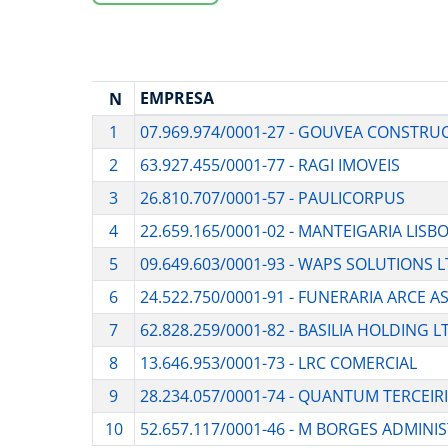
EMPRESA
N
1
07.969.974/0001-27 - GOUVEA CONSTRU
2
63.927.455/0001-77 - RAGI IMOVEIS
3
26.810.707/0001-57 - PAULICORPUS
4
22.659.165/0001-02 - MANTEIGARIA LISB
5
09.649.603/0001-93 - WAPS SOLUTIONS 
6
24.522.750/0001-91 - FUNERARIA ARCE A
7
62.828.259/0001-82 - BASILIA HOLDING L
8
13.646.953/0001-73 - LRC COMERCIAL
9
28.234.057/0001-74 - QUANTUM TERCEIR
10
52.657.117/0001-46 - M BORGES ADMIN