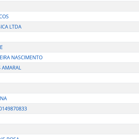
ICOS
ICA LTDA
E
VEIRA NASCIMENTO
S AMARAL
ANA
0149870833