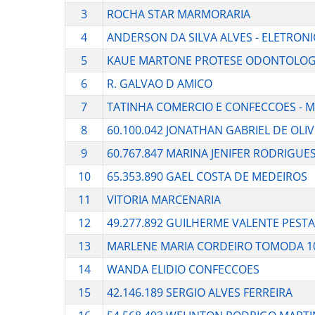
3
ROCHA STAR MARMORARIA
4
ANDERSON DA SILVA ALVES - ELETRON
5
KAUE MARTONE PROTESE ODONTOLOG
6
R. GALVAO D AMICO
7
TATINHA COMERCIO E CONFECCOES - M
8
60.100.042 JONATHAN GABRIEL DE OLI
9
60.767.847 MARINA JENIFER RODRIGUE
10
65.353.890 GAEL COSTA DE MEDEIROS
11
VITORIA MARCENARIA
12
49.277.892 GUILHERME VALENTE PEST
13
MARLENE MARIA CORDEIRO TOMODA 1
14
WANDA ELIDIO CONFECCOES
15
42.146.189 SERGIO ALVES FERREIRA