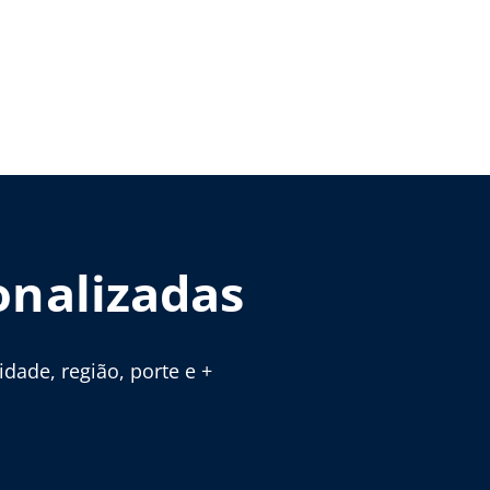
onalizadas
ade, região, porte e +