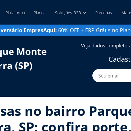
Plataforma
Planos
Soluções B2B
Parcerias
Mate
iversário EmpresAqui:
60% OFF + ERP Grátis no Plan
Veja dados completos 
que Monte
Cadast
rra (SP)
sas no bairro Parq
ra, SP: confira port