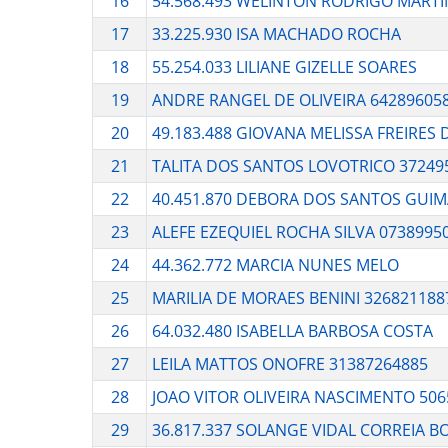
16
54.568.493 WELINTON RODRIGO MARTI
17
33.225.930 ISA MACHADO ROCHA
18
55.254.033 LILIANE GIZELLE SOARES
19
ANDRE RANGEL DE OLIVEIRA 64289605
20
49.183.488 GIOVANA MELISSA FREIRES 
21
TALITA DOS SANTOS LOVOTRICO 37249
22
40.451.870 DEBORA DOS SANTOS GUI
23
ALEFE EZEQUIEL ROCHA SILVA 0738995
24
44.362.772 MARCIA NUNES MELO
25
MARILIA DE MORAES BENINI 326821188
26
64.032.480 ISABELLA BARBOSA COSTA
27
LEILA MATTOS ONOFRE 31387264885
28
JOAO VITOR OLIVEIRA NASCIMENTO 50
29
36.817.337 SOLANGE VIDAL CORREIA B