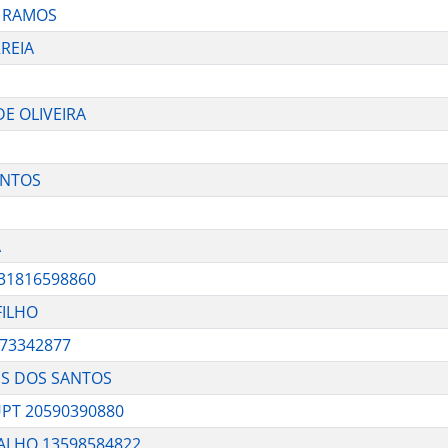
A RAMOS
REIA
E OLIVEIRA
ANTOS
A
31816598860
FILHO
73342877
ES DOS SANTOS
PT 20590390880
ALHO 13598584822