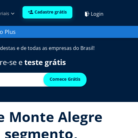
Cadastre grátis
Login
riais
o Plus
destas e de todas as empresas do Brasil!
re-se e
teste grátis
Comece Grátis
ue Monte Alegre
e, segmento,