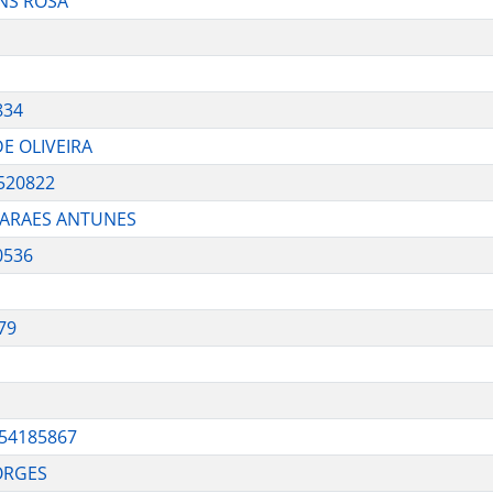
NS ROSA
834
DE OLIVEIRA
520822
MARAES ANTUNES
0536
79
654185867
ORGES