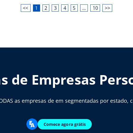
<<
1
2
3
4
5
…
10
>>
as de Empresas Pers
ODAS as empresas de em segmentadas por estado, cid
Comece agora grátis