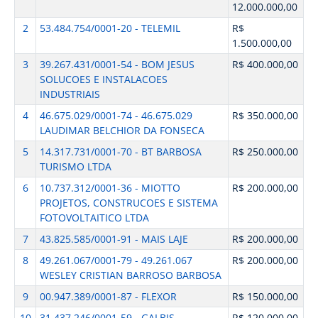
12.000.000,00
2
53.484.754/0001-20 - TELEMIL
R$
1.500.000,00
3
39.267.431/0001-54 - BOM JESUS
R$ 400.000,00
SOLUCOES E INSTALACOES
INDUSTRIAIS
4
46.675.029/0001-74 - 46.675.029
R$ 350.000,00
LAUDIMAR BELCHIOR DA FONSECA
5
14.317.731/0001-70 - BT BARBOSA
R$ 250.000,00
TURISMO LTDA
6
10.737.312/0001-36 - MIOTTO
R$ 200.000,00
PROJETOS, CONSTRUCOES E SISTEMA
FOTOVOLTAITICO LTDA
7
43.825.585/0001-91 - MAIS LAJE
R$ 200.000,00
8
49.261.067/0001-79 - 49.261.067
R$ 200.000,00
WESLEY CRISTIAN BARROSO BARBOSA
9
00.947.389/0001-87 - FLEXOR
R$ 150.000,00
10
31.437.246/0001-59 - GALBIS
R$ 120.000,00