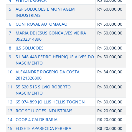
4
PHITOTERAPICA
R$ 80.000,00
5
AGF SOLUCOES E MONTAGEM
R$ 60.000,00
INDUSTRIAIS
6
CONTROVAL AUTOMACAO
R$ 50.000,00
7
MARIA DE JESUS GONCALVES VIEIRA
R$ 50.000,00
09202314896
8
JLS SOLUCOES
R$ 50.000,00
9
51.348.448 PEDRO HENRIQUE ALVES DO
R$ 50.000,00
NASCIMENTO
10
ALEXANDRE ROGERIO DA COSTA
R$ 34.000,00
28121326800
11
55.520.515 SILVIO ROBERTO
R$ 30.000,00
NASCIMENTO
12
65.074.899 JOILLIS HELLIS TOGNON
R$ 30.000,00
13
RGC SOLUCOES INDUSTRIAIS
R$ 20.000,00
14
COOP 4 CALDEIRARIA
R$ 20.000,00
15
ELISETE APARECIDA PEREIRA
R$ 20.000,00