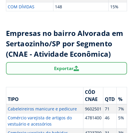
COM DÍVIDAS
148
15%
Empresas no bairro Alvorada em
Sertaozinho/SP por Segmento
(CNAE - Atividade Econômica)
Exportar
CÓD
TIPO
CNAE
QTD
%
Cabeleireiros manicure e pedicure
9602501
71
7%
Comércio varejista de artigos do
4781400
46
5%
vestuário e acessórios
Comércio varejista de bebidas
4723700
31
3%