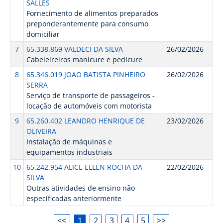
SALLES
Fornecimento de alimentos preparados
preponderantemente para consumo
domiciliar
7
65.338.869 VALDECI DA SILVA
26/02/2026
Cabeleireiros manicure e pedicure
8
65.346.019 JOAO BATISTA PINHEIRO
26/02/2026
SERRA
Serviço de transporte de passageiros -
locação de automóveis com motorista
9
65.260.402 LEANDRO HENRIQUE DE
23/02/2026
OLIVEIRA
Instalação de máquinas e
equipamentos industriais
10
65.242.954 ALICE ELLEN ROCHA DA
22/02/2026
SILVA
Outras atividades de ensino não
especificadas anteriormente
<<
1
2
3
4
5
>>