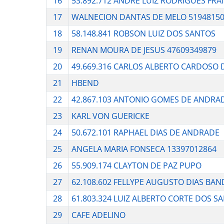
16
53.892.712 ANDRE LUIZ RODRIGUES FRA
17
WALNECION DANTAS DE MELO 5194815
18
58.148.841 ROBSON LUIZ DOS SANTOS
19
RENAN MOURA DE JESUS 47609349879
20
49.669.316 CARLOS ALBERTO CARDOSO
21
HBEND
22
42.867.103 ANTONIO GOMES DE ANDRAD
23
KARL VON GUERICKE
24
50.672.101 RAPHAEL DIAS DE ANDRADE
25
ANGELA MARIA FONSECA 13397012864
26
55.909.174 CLAYTON DE PAZ PUPO
27
62.108.602 FELLYPE AUGUSTO DIAS BAN
28
61.803.324 LUIZ ALBERTO CORTE DOS S
29
CAFE ADELINO