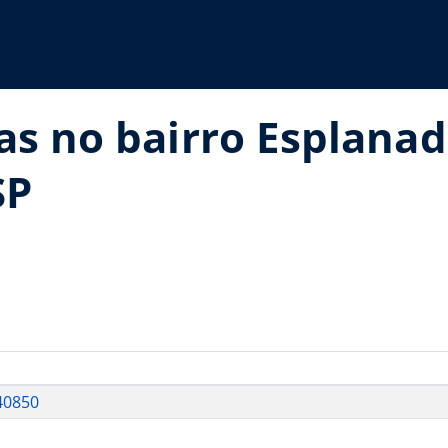
as no bairro Esplanad
SP
40850