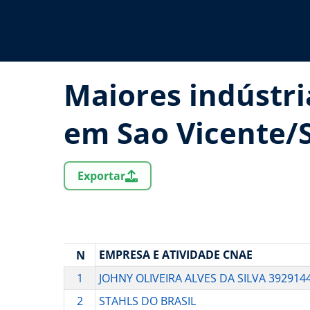
Maiores indústri
em Sao Vicente/
Exportar
EMPRESA E ATIVIDADE CNAE
N
1
JOHNY OLIVEIRA ALVES DA SILVA 392914
2
STAHLS DO BRASIL