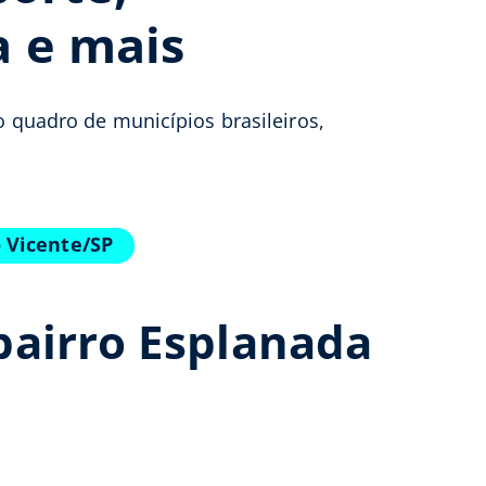
a e mais
no quadro de municípios brasileiros,
 Vicente/SP
bairro Esplanada