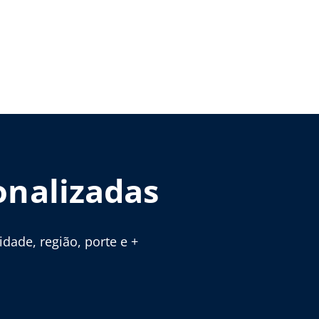
onalizadas
ade, região, porte e +