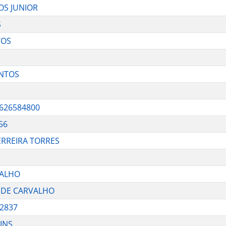
OS JUNIOR
S
TOS
ANTOS
626584800
56
ERREIRA TORRES
VALHO
S DE CARVALHO
2837
INS