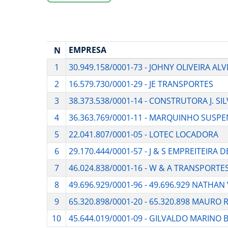
EMPRESA
N
1
30.949.158/0001-73 - JOHNY OLIVEIRA AL
2
16.579.730/0001-29 - JE TRANSPORTES
3
38.373.538/0001-14 - CONSTRUTORA J. SI
4
36.363.769/0001-11 - MARQUINHO SUSP
5
22.041.807/0001-05 - LOTEC LOCADORA
6
29.170.444/0001-57 - J & S EMPREITEI
7
46.024.838/0001-16 - W & A TRANSPORTE
8
49.696.929/0001-96 - 49.696.929 NATHAN
9
65.320.898/0001-20 - 65.320.898 MAURO
10
45.644.019/0001-09 - GILVALDO MARINO 