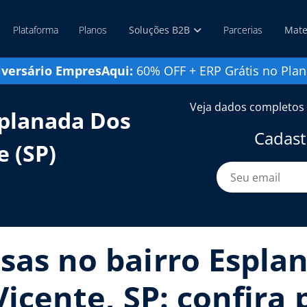
Plataforma
Planos
Soluções B2B
Parcerias
Mate
iversário EmpresAqui:
60% OFF + ERP Grátis no Plan
Veja dados completos 
planada Dos
Cadast
e (SP)
sas no bairro Espla
Vicente, SP: confira 