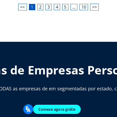
<<
1
2
3
4
5
…
10
>>
as de Empresas Pers
ODAS as empresas de em segmentadas por estado, cid
Comece agora grátis