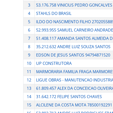
3
53.176.758 VINICIUS PEDRO GONCALVES
4
STAHLS DO BRASIL
5
ILDO DO NASCIMENTO FILHO 270205588
6
52.993.955 SAMUEL CARNEIRO ANDRAD
7
51.408.117 AMANDA SANTOS ALMEIDA D
8
35.212.632 ANDRE LUIZ SOUZA SANTOS
9
EDSON DE JESUS SANTOS 94794871520
10
UP CONSTRUTORA
11
MARMORARIA FAMILIA FRAGA MARMORE
12
LIGUE OBRAS - MANUTENCAO INDUSTRI
13
61.809.457 ALEX DA CONCEICAO OLIVEIR
14
31.642.172 FELIPE SANTOS CHAVES
15
ALCILENE DA COSTA MOTA 78500192291