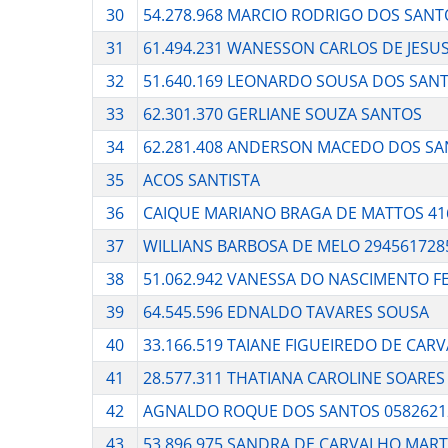
30
54.278.968 MARCIO RODRIGO DOS SANT
31
61.494.231 WANESSON CARLOS DE JESU
32
51.640.169 LEONARDO SOUSA DOS SAN
33
62.301.370 GERLIANE SOUZA SANTOS
34
62.281.408 ANDERSON MACEDO DOS S
35
ACOS SANTISTA
36
CAIQUE MARIANO BRAGA DE MATTOS 41
37
WILLIANS BARBOSA DE MELO 294561728
38
51.062.942 VANESSA DO NASCIMENTO F
39
64.545.596 EDNALDO TAVARES SOUSA
40
33.166.519 TAIANE FIGUEIREDO DE CAR
41
28.577.311 THATIANA CAROLINE SOARE
42
AGNALDO ROQUE DOS SANTOS 0582621
43
53.896.975 SANDRA DE CARVALHO MART