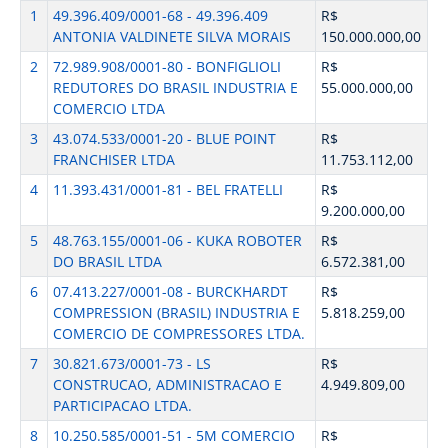
1
49.396.409/0001-68 - 49.396.409
R$
ANTONIA VALDINETE SILVA MORAIS
150.000.000,00
2
72.989.908/0001-80 - BONFIGLIOLI
R$
REDUTORES DO BRASIL INDUSTRIA E
55.000.000,00
COMERCIO LTDA
3
43.074.533/0001-20 - BLUE POINT
R$
FRANCHISER LTDA
11.753.112,00
4
11.393.431/0001-81 - BEL FRATELLI
R$
9.200.000,00
5
48.763.155/0001-06 - KUKA ROBOTER
R$
DO BRASIL LTDA
6.572.381,00
6
07.413.227/0001-08 - BURCKHARDT
R$
COMPRESSION (BRASIL) INDUSTRIA E
5.818.259,00
COMERCIO DE COMPRESSORES LTDA.
7
30.821.673/0001-73 - LS
R$
CONSTRUCAO, ADMINISTRACAO E
4.949.809,00
PARTICIPACAO LTDA.
8
10.250.585/0001-51 - 5M COMERCIO
R$