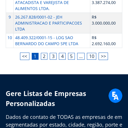
ATACADISTA E VAREJISTA DE
3.387.274,00
ALIMENTOS LTDA.
9
26.267.828/0001-02 - JEH
R$
ADMINISTRACAO E PARTICIPACOES
3.000.000,00
LTDA
10
48.409.322/0001-15 - LOG SAO
R$
BERNARDO DO CAMPO SPE LTDA
2.692.160,00
<<
1
2
3
4
5
…
10
>>
Gere Listas de Empresas
Personalizadas
Dados de contato de TODAS as empresas de em
segmentadas por estado, cidade, região, porte e