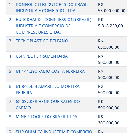
1
BONFIGLIOLI REDUTORES DO BRASIL
R$
INDUSTRIA E COMERCIO LTDA
55.000.000,00
2
BURCKHARDT COMPRESSION (BRASIL)
R$
INDUSTRIA E COMERCIO DE
5.818.259,00
COMPRESSORES LTDA.
3
TECNOPLASTICO BELFANO
R$
630.000,00
4
USINPEC FERRAMENTARIA
R$
500.000,00
5
61.144.290 FABIO COSTA FERREIRA
R$
500.000,00
6
61.846.434 AMARILDO MOREIRA
R$
PEREIRA
500.000,00
7
62.037.058 HENRIQUE SALES DO
R$
CARMO
500.000,00
8
MINER TOOLS DO BRASIL LTDA
R$
300.000,00
9
SLIP QUIMICA INDUSTRIA E COMERCIO
R$