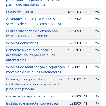
para consumo domiciliar
Obras de alvenaria
4399103
58
2%
Atividades de estética e outros
9602502
56
2%
serviços de cuidados com a beleza
Outras atividades de ensino não
8599699
55
2%
especificadas anteriormente
Serviços domésticos
9700500
54
2%
Comércio a varejo de peças e
4530703
53
2%
acessórios novos para veículos
automotores
Serviços de manutenção e reparação
4520001
51
2%
mecânica de veículos automotores
Fabricação de produtos de padaria e
1091102
43
1%
confeitaria com predominância de
produção própria
Comércio varejista de bebidas
4723700
41
1%
Instalação e manutenção elétrica
4321500
41
1%