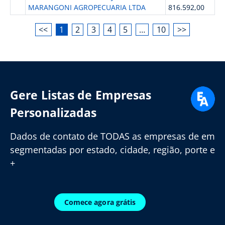
MARANGONI AGROPECUARIA LTDA
816.592,00
<<
1
2
3
4
5
…
10
>>
Gere Listas de Empresas
Personalizadas
Dados de contato de TODAS as empresas de em
segmentadas por estado, cidade, região, porte e
+
Comece agora grátis