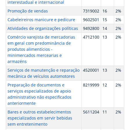
interestadual e internacional
Promoção de vendas
7319002
16
2%
Cabeleireiros manicure e pedicure
9602501
15
2%
Atividades de organizações políticas
9492800
14
2%
Comércio varejista de mercadorias
4712100
13
2%
em geral com predominância de
produtos alimentícios -
minimercados mercearias e
armazéns
Serviços de manutenção e reparação
4520001
13
2%
mecânica de veículos automotores
Preparação de documentos e
8219999
12
2%
serviços especializados de apoio
administrativo não especificados
anteriormente
Bares e outros estabelecimentos
5611204
11
2%
especializados em servir bebidas
sem entretenimento