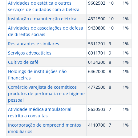
Atividades de estética e outros
9602502
10
1%
serviços de cuidados com a beleza
Instalação e manutenção elétrica
4321500
10
1%
Atividades de associações de defesa
9430800
10
1%
de direitos sociais
Restaurantes e similares
5611201
9
1%
Serviços advocatícios
6911701
9
1%
Cultivo de café
0134200
8
1%
Holdings de instituições não
6462000
8
1%
financeiras
Comércio varejista de cosméticos
4772500
8
1%
produtos de perfumaria e de higiene
pessoal
Atividade médica ambulatorial
8630503
7
1%
restrita a consultas
Incorporação de empreendimentos
4110700
7
1%
imobiliários