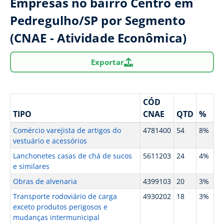
Empresas no bairro Centro em
Pedregulho/SP por Segmento
(CNAE - Atividade Econômica)
Exportar
CÓD
TIPO
CNAE
QTD
%
Comércio varejista de artigos do
4781400
54
8%
vestuário e acessórios
Lanchonetes casas de chá de sucos
5611203
24
4%
e similares
Obras de alvenaria
4399103
20
3%
Transporte rodoviário de carga
4930202
18
3%
exceto produtos perigosos e
mudanças intermunicipal