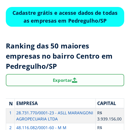
Cadastre grátis e acesse dados de todas
as empresas em Pedregulho/SP
Ranking das 50 maiores
empresas no bairro Centro em
Pedregulho/SP
Exportar
EMPRESA
CAPITAL
N
1
28.731.770/0001-23 - ASLL MARANGONI
R$
AGROPECUARIA LTDA
3.939.156,00
2
48.116.082/0001-60 - M M
R$