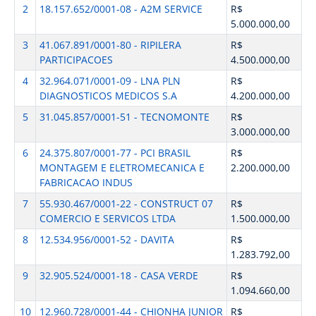
2
18.157.652/0001-08 - A2M SERVICE
R$
5.000.000,00
3
41.067.891/0001-80 - RIPILERA
R$
PARTICIPACOES
4.500.000,00
4
32.964.071/0001-09 - LNA PLN
R$
DIAGNOSTICOS MEDICOS S.A
4.200.000,00
5
31.045.857/0001-51 - TECNOMONTE
R$
3.000.000,00
6
24.375.807/0001-77 - PCI BRASIL
R$
MONTAGEM E ELETROMECANICA E
2.200.000,00
FABRICACAO INDUS
7
55.930.467/0001-22 - CONSTRUCT 07
R$
COMERCIO E SERVICOS LTDA
1.500.000,00
8
12.534.956/0001-52 - DAVITA
R$
1.283.792,00
9
32.905.524/0001-18 - CASA VERDE
R$
1.094.660,00
10
12.960.728/0001-44 - CHIONHA JUNIOR
R$