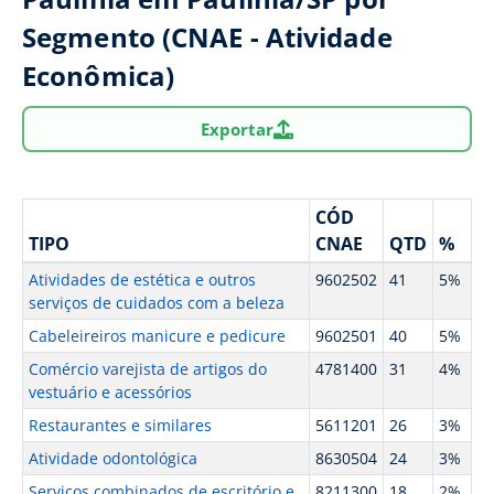
Segmento (CNAE - Atividade
Econômica)
Exportar
CÓD
TIPO
CNAE
QTD
%
Atividades de estética e outros
9602502
41
5%
serviços de cuidados com a beleza
Cabeleireiros manicure e pedicure
9602501
40
5%
Comércio varejista de artigos do
4781400
31
4%
vestuário e acessórios
Restaurantes e similares
5611201
26
3%
Atividade odontológica
8630504
24
3%
Serviços combinados de escritório e
8211300
18
2%