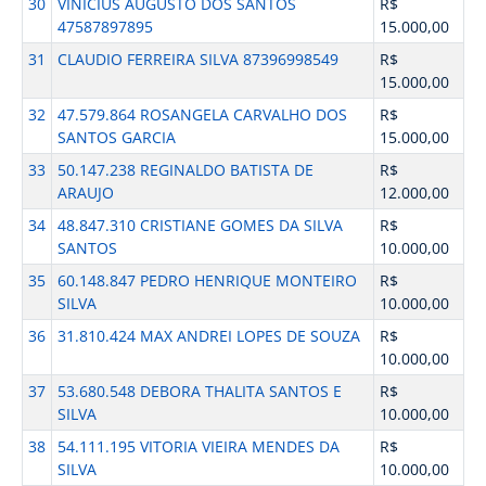
30
VINICIUS AUGUSTO DOS SANTOS
R$
47587897895
15.000,00
31
CLAUDIO FERREIRA SILVA 87396998549
R$
15.000,00
32
47.579.864 ROSANGELA CARVALHO DOS
R$
SANTOS GARCIA
15.000,00
33
50.147.238 REGINALDO BATISTA DE
R$
ARAUJO
12.000,00
34
48.847.310 CRISTIANE GOMES DA SILVA
R$
SANTOS
10.000,00
35
60.148.847 PEDRO HENRIQUE MONTEIRO
R$
SILVA
10.000,00
36
31.810.424 MAX ANDREI LOPES DE SOUZA
R$
10.000,00
37
53.680.548 DEBORA THALITA SANTOS E
R$
SILVA
10.000,00
38
54.111.195 VITORIA VIEIRA MENDES DA
R$
SILVA
10.000,00