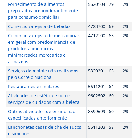
Fornecimento de alimentos
5620104
79
2%
preparados preponderantemente
para consumo domiciliar
Comércio varejista de bebidas
4723700
69
2%
Comércio varejista de mercadorias
4712100
65
2%
em geral com predominância de
produtos alimentícios -
minimercados mercearias e
armazéns
Serviços de malote não realizados
5320201
65
2%
pelo Correio Nacional
Restaurantes e similares
5611201
64
2%
Atividades de estética e outros
9602502
60
2%
serviços de cuidados com a beleza
Outras atividades de ensino não
8599699
60
2%
especificadas anteriormente
Lanchonetes casas de chá de sucos
5611203
58
2%
e similares