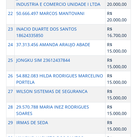
INDUSTRIA E COMERCIO UNIDADE I LTDA
20.000,00
22
50.666.497 MARCOS MANTOVANI
R$
20.000,00
23
INACIO DUARTE DOS SANTOS
R$
18624335850
16.700,00
24
37.313.456 AMANDA ARAUJO ABADE
R$
15.000,00
25
JONGKU SIM 23612437844
R$
15.000,00
26
54.882.083 HILDA RODRIGUES MARCELINO
R$
PORTELA
15.000,00
27
WILSON SISTEMAS DE SEGURANCA
R$
15.000,00
28
29.570.788 MARIA INEZ RODRIGUES
R$
SOARES
15.000,00
29
IRMAS DE SEDA
R$
15.000,00