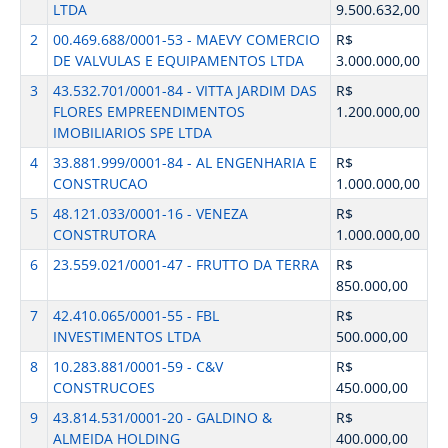
LTDA
9.500.632,00
2
00.469.688/0001-53 - MAEVY COMERCIO
R$
DE VALVULAS E EQUIPAMENTOS LTDA
3.000.000,00
3
43.532.701/0001-84 - VITTA JARDIM DAS
R$
FLORES EMPREENDIMENTOS
1.200.000,00
IMOBILIARIOS SPE LTDA
4
33.881.999/0001-84 - AL ENGENHARIA E
R$
CONSTRUCAO
1.000.000,00
5
48.121.033/0001-16 - VENEZA
R$
CONSTRUTORA
1.000.000,00
6
23.559.021/0001-47 - FRUTTO DA TERRA
R$
850.000,00
7
42.410.065/0001-55 - FBL
R$
INVESTIMENTOS LTDA
500.000,00
8
10.283.881/0001-59 - C&V
R$
CONSTRUCOES
450.000,00
9
43.814.531/0001-20 - GALDINO &
R$
ALMEIDA HOLDING
400.000,00