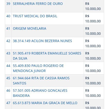
39
SERRALHERIA FERRO DE OURO
R$
10.000,00
40
TRUST MEDICAL DO BRASIL
R$
10.000,00
41
ORIGEM MOVELARIA
R$
10.000,00
42
38.314.149 ACILON BEZERRA NUNES
R$
10.000,00
43
51.905.419 ROBERTA EMANUELLE SOARES
R$
DA SILVA
10.000,00
44
55.409.830 PAULO ROGERIO DE
R$
MENDONCA JUNIOR
10.000,00
45
61.944.664 RITA DE CASSIA RAMOS
R$
SANTOS
10.000,00
46
57.501.005 ADRIANO GONCALVES
R$
BANDEIRA
10.000,00
47
65.613.873 MARIA DA GRACA DE MELLO
R$
10.000,00