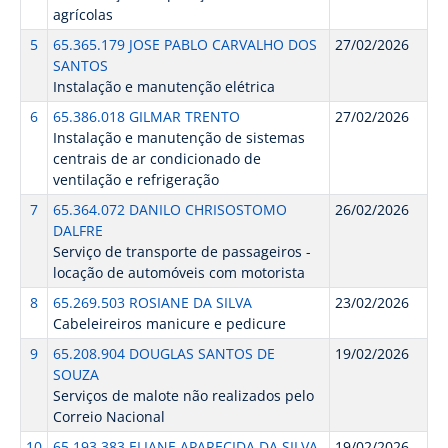
agrícolas
5
65.365.179 JOSE PABLO CARVALHO DOS
27/02/2026
SANTOS
Instalação e manutenção elétrica
6
65.386.018 GILMAR TRENTO
27/02/2026
Instalação e manutenção de sistemas
centrais de ar condicionado de
ventilação e refrigeração
7
65.364.072 DANILO CHRISOSTOMO
26/02/2026
DALFRE
Serviço de transporte de passageiros -
locação de automóveis com motorista
8
65.269.503 ROSIANE DA SILVA
23/02/2026
Cabeleireiros manicure e pedicure
9
65.208.904 DOUGLAS SANTOS DE
19/02/2026
SOUZA
Serviços de malote não realizados pelo
Correio Nacional
10
65.193.383 ELIANE APARECIDA DA SILVA
19/02/2026