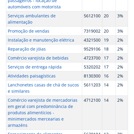
passageiros - locação de
automóveis com motorista
Serviços ambulantes de
5612100
20
3%
alimentação
Promoção de vendas
7319002
20
3%
Instalação e manutenção elétrica
4321500
19
2%
Reparação de jóias
9529106
18
2%
Comércio varejista de bebidas
4723700
17
2%
Serviços de entrega rápida
5320202
17
2%
Atividades paisagísticas
8130300
16
2%
Lanchonetes casas de chá de sucos
5611203
14
2%
e similares
Comércio varejista de mercadorias
4712100
14
2%
em geral com predominância de
produtos alimentícios -
minimercados mercearias e
armazéns