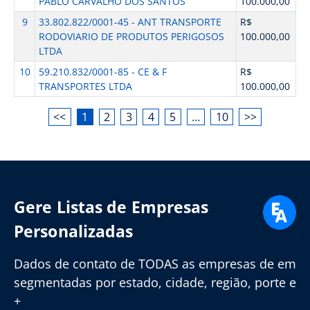
PABLO CARVALHO DOS SANTOS
100.000,00
9
33.802.822/0001-45 - ANT TRANSPORTE
R$
RODOVIARIO DE PRODUTOS PERIGOSOS
100.000,00
LTDA
10
59.210.832/0001-85 - CE & F
R$
TRANSPORTES LTDA
100.000,00
<<
1
2
3
4
5
…
10
>>
Gere Listas de Empresas
Personalizadas
Dados de contato de TODAS as empresas de em
segmentadas por estado, cidade, região, porte e
+