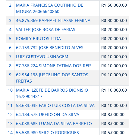
2
MARIA FRANCISCA COUTINHO DE
R$ 50.000,00
MOURA 26066640860
3
46.875.369 RAPHAEL FILASSE FEMINA
R$ 30.000,00
4
VALTER JOSE ROSA DE FARIAS
R$ 20.000,00
5
ROMILY BRUTOS LTDA
R$ 20.000,00
6
62.153.732 JOSE BENEDITO ALVES
R$ 20.000,00
7
LUIZ GUSTAVO USINAGEM
R$ 10.000,00
8
57.786.224 SIMONE FATIMA DOS REIS
R$ 10.000,00
9
62.954.198 JUSCELINO DOS SANTOS
R$ 10.000,00
FREITAS
10
MARIA ILZETE DE BARROS DIONISIO
R$ 10.000,00
16789044817
11
53.683.035 FABIO LUIS COSTA DA SILVA
R$ 10.000,00
12
64.134.575 UREIDSON DA SILVA
R$ 8.000,00
13
65.088.685 LUANA DA SILVA BARRETO
R$ 8.000,00
14
55.588.980 SERGIO RODRIGUES
R$ 5.000,00