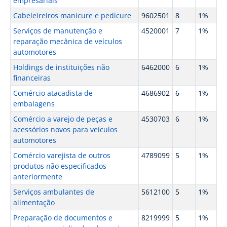
empresariais
Cabeleireiros manicure e pedicure
9602501
8
1%
Serviços de manutenção e
4520001
7
1%
reparação mecânica de veículos
automotores
Holdings de instituições não
6462000
6
1%
financeiras
Comércio atacadista de
4686902
6
1%
embalagens
Comércio a varejo de peças e
4530703
6
1%
acessórios novos para veículos
automotores
Comércio varejista de outros
4789099
5
1%
produtos não especificados
anteriormente
Serviços ambulantes de
5612100
5
1%
alimentação
Preparação de documentos e
8219999
5
1%