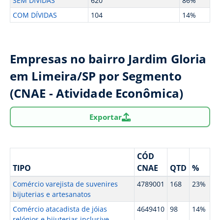
SEM DÍVIDAS
620
86%
COM DÍVIDAS
104
14%
Empresas no bairro Jardim Gloria
em Limeira/SP por Segmento
(CNAE - Atividade Econômica)
Exportar
CÓD
TIPO
CNAE
QTD
%
Comércio varejista de suvenires
4789001
168
23%
bijuterias e artesanatos
Comércio atacadista de jóias
4649410
98
14%
relógios e bijuterias inclusive