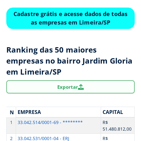
Cadastre grátis e acesse dados de todas
as empresas em Limeira/SP
Ranking das 50 maiores
empresas no bairro Jardim Gloria
em Limeira/SP
Exportar
EMPRESA
CAPITAL
N
1
33.042.514/0001-69 - ********
R$
51.480.812,00
2
33.042.531/0001-04 - ERJ
R$