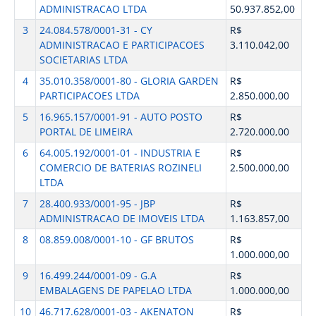
ADMINISTRACAO LTDA
50.937.852,00
3
24.084.578/0001-31 - CY
R$
ADMINISTRACAO E PARTICIPACOES
3.110.042,00
SOCIETARIAS LTDA
4
35.010.358/0001-80 - GLORIA GARDEN
R$
PARTICIPACOES LTDA
2.850.000,00
5
16.965.157/0001-91 - AUTO POSTO
R$
PORTAL DE LIMEIRA
2.720.000,00
6
64.005.192/0001-01 - INDUSTRIA E
R$
COMERCIO DE BATERIAS ROZINELI
2.500.000,00
LTDA
7
28.400.933/0001-95 - JBP
R$
ADMINISTRACAO DE IMOVEIS LTDA
1.163.857,00
8
08.859.008/0001-10 - GF BRUTOS
R$
1.000.000,00
9
16.499.244/0001-09 - G.A
R$
EMBALAGENS DE PAPELAO LTDA
1.000.000,00
10
46.717.628/0001-03 - AKENATON
R$