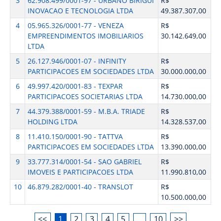
3
62.908.499/0001-97 - URBANO BIRIGUI
R$
INOVACAO E TECNOLOGIA LTDA
49.387.307,00
4
05.965.326/0001-77 - VENEZA
R$
EMPREENDIMENTOS IMOBILIARIOS
30.142.649,00
LTDA
5
26.127.946/0001-07 - INFINITY
R$
PARTICIPACOES EM SOCIEDADES LTDA
30.000.000,00
6
49.997.420/0001-83 - TEXPAR
R$
PARTICIPACOES SOCIETARIAS LTDA
14.730.000,00
7
44.379.388/0001-59 - M.B.A. TRIADE
R$
HOLDING LTDA
14.328.537,00
8
11.410.150/0001-90 - TATTVA
R$
PARTICIPACOES EM SOCIEDADES LTDA
13.390.000,00
9
33.777.314/0001-54 - SAO GABRIEL
R$
IMOVEIS E PARTICIPACOES LTDA
11.990.810,00
10
46.879.282/0001-40 - TRANSLOT
R$
10.500.000,00
<<
1
2
3
4
5
…
10
>>