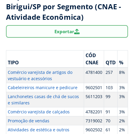
Birigui/SP por Segmento (CNAE -
Atividade Econômica)
Exportar
CÓD
TIPO
CNAE
QTD
%
Comércio varejista de artigos do
4781400
257
8%
vestuário e acessórios
Cabeleireiros manicure e pedicure
9602501
103
3%
Lanchonetes casas de chá de sucos
5611203
99
3%
e similares
Comércio varejista de calçados
4782201
91
3%
Promoção de vendas
7319002
70
2%
Atividades de estética e outros
9602502
61
2%