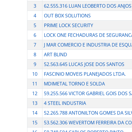
3
62.555.316 LUAN LEOBERTO DOS ANJO
4
OUT BOX SOLUTIONS
5
PRIME LOCK SECURITY
6
LOCK ONE FECHADURAS DE SEGURANCA
7
J MAR COMERCIO E INDUSTRIA DE ESQU
8
ART BLIND
9
52.563.645 LUCAS JOSE DOS SANTOS
10
FASCINIO MOVEIS PLANEJADOS LTDA.
11
MDIMETAL TORNO E SOLDA
12
59.255.566 VICTOR GABRIEL GOIS DOS 
13
4 STEEL INDUSTRIA
14
52.265.788 ANTONILTON GOMES DA SIL
15
53.562.306 WEVERTOM FERREIRA DA C