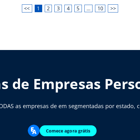
<<
1
2
3
4
5
…
10
>>
as de Empresas Pers
ODAS as empresas de em segmentadas por estado, cid
Comece agora grátis