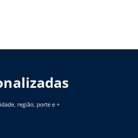
onalizadas
ade, região, porte e +