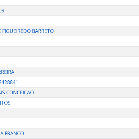
09
E FIGUEIREDO BARRETO
S
RREIRA
8428841
SIS CONCEICAO
NTOS
RA FRANCO