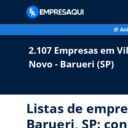
🎁
An
2.107 Empresas em Vi
Novo - Barueri (SP)
Listas de empre
Barueri, SP: con