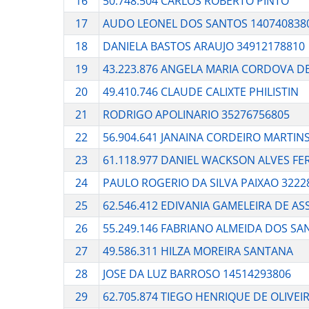
16
50.748.504 CARLOS ROBERTO PINTO
17
AUDO LEONEL DOS SANTOS 140740838
18
DANIELA BASTOS ARAUJO 34912178810
19
43.223.876 ANGELA MARIA CORDOVA D
20
49.410.746 CLAUDE CALIXTE PHILISTIN
21
RODRIGO APOLINARIO 35276756805
22
56.904.641 JANAINA CORDEIRO MARTIN
23
61.118.977 DANIEL WACKSON ALVES FE
24
PAULO ROGERIO DA SILVA PAIXAO 3222
25
62.546.412 EDIVANIA GAMELEIRA DE AS
26
55.249.146 FABRIANO ALMEIDA DOS SA
27
49.586.311 HILZA MOREIRA SANTANA
28
JOSE DA LUZ BARROSO 14514293806
29
62.705.874 TIEGO HENRIQUE DE OLIVEI