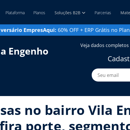
Plataforma
Planos
Soluções B2B
Parcerias
Mate
iversário EmpresAqui:
60% OFF + ERP Grátis no Plan
Veja dados completos 
la Engenho
Cadast
sas no bairro Vila 
fira porte, segmento