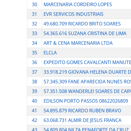
30
MARCENARIA CORDEIRO LOPES
31
EVR SERVICOS INDUSTRIAIS
32
49.680.709 RICARDO BRITO SOARES
33
54.365.616 SUZANA CRISTINA DE LIMA
34
ART & CENA MARCENARIA LTDA
35
ELCLA
36
EXPEDITO GOMES CAVALCANTI MANUT
37
33.918.219 GIOVANA HELENA DUARTE 
38
57.345.309 FANE APARECIDA NUNES RO
39
57.351.508 WANDERLEI SOARES DE CA
40
EDILSON PORTO PASSOS 08622026809
41
54.895.879 RICARDO RUBEN BRAVO
42
63.068.731 ALMIR DE JESUS FRANCA
43
54.809.804 NILZA PENAFORTE DA CRUZ