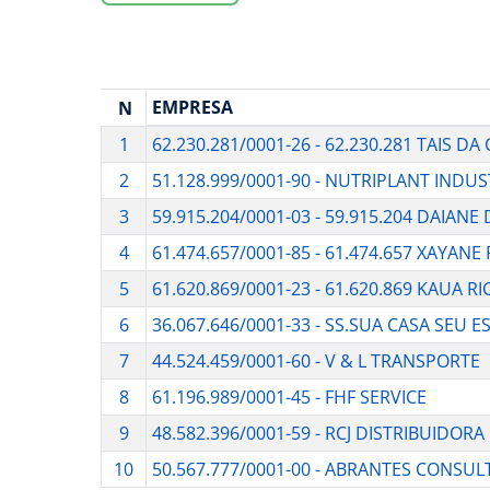
EMPRESA
N
1
62.230.281/0001-26 - 62.230.281 TAIS DA
2
51.128.999/0001-90 - NUTRIPLANT INDUS
3
59.915.204/0001-03 - 59.915.204 DAIANE
4
61.474.657/0001-85 - 61.474.657 XAYAN
5
61.620.869/0001-23 - 61.620.869 KAUA
6
36.067.646/0001-33 - SS.SUA CASA SEU E
7
44.524.459/0001-60 - V & L TRANSPORTE
8
61.196.989/0001-45 - FHF SERVICE
9
48.582.396/0001-59 - RCJ DISTRIBUIDORA
10
50.567.777/0001-00 - ABRANTES CONSUL