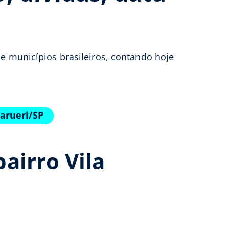
de municípios brasileiros, contando hoje
arueri/SP
airro Vila