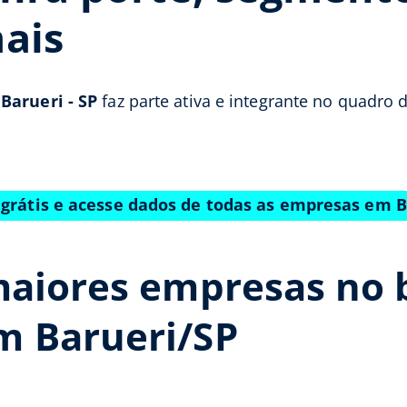
ais
e
Barueri - SP
faz parte ativa e integrante no quadro 
 grátis e acesse dados de todas as empresas em B
aiores empresas no b
m Barueri/SP