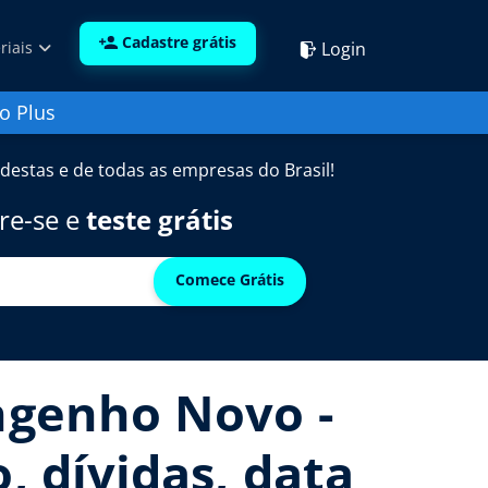
Cadastre grátis
Login
riais
o Plus
destas e de todas as empresas do Brasil!
re-se e
teste grátis
Comece Grátis
Engenho Novo -
, dívidas, data